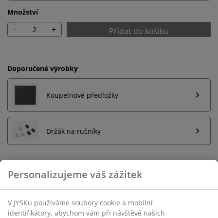
Množství
-
+
Přidat do košíku
Doporučené výrobky
Koupelnové předložky
Držák na ručníky
Neomezené možnosti vrácení
Žádné časové omezení – zboží vraťte na jakoukoli
prodejnu JYSK
Garance ceny