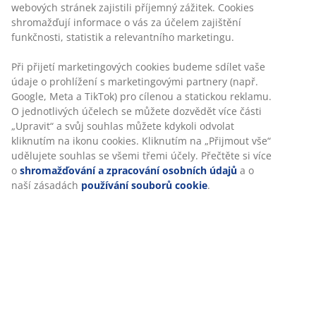
30-denní garance ceny na všechny výrobky
Flexibilní možnosti doručení
Rychlá a snadná doprava podle vašich představ
100% bavlna. Měkký a velmi savý. 515 g/m². 65x130 cm
Skladová položka: 2350542
Personalizujeme váš zážitek
Specifikace
V JYSKu používáme soubory cookie a mobilní identifikátory, aby
vám při návštěvě našich webových stránek zajistili příjemný záži
Cookies shromažďují informace o vás za účelem zajištění funkčno
statistik a relevantního marketingu.
Hodnocení
(
43
)
Při přijetí marketingových cookies budeme sdílet vaše údaje o
prohlížení s marketingovými partnery (např. Google, Meta a TikT