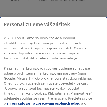
Plast a polyamid. Š8/4xD24/22xV2/4 cm
Personalizujeme váš zážitek
Skladová položka: 2780940
V JYSKu používáme soubory cookie a mobilní
identifikátory, abychom vám při návštěvě našich
webových stránek zajistili příjemný zážitek. Cookies
shromažďují informace o vás za účelem zajištění
Specifikace
funkčnosti, statistik a relevantního marketingu.
Při přijetí marketingových cookies budeme sdílet vaše
Hodnocení
údaje o prohlížení s marketingovými partnery (např.
Google, Meta a TikTok) pro cílenou a statickou reklamu.
(
7
)
O jednotlivých účelech se můžete dozvědět více části
„Upravit“ a svůj souhlas můžete kdykoli odvolat
kliknutím na ikonu cookies. Kliknutím na „Přijmout vše“
udělujete souhlas se všemi třemi účely. Přečtěte si více
Doprava
o
shromažďování a zpracování osobních údajů
a o