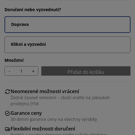
Doručení nebo vyzvednutí?
Doprava
Klikni a vyzvedni
Množství
-
+
Přidat do košíku
Neomezené možnosti vrácení
Žádné časové omezení – zboží vraťte na jakoukoli
prodejnu JYSK
Garance ceny
30-denní garance ceny na všechny výrobky
Flexibilní možnosti doručení
Rychlá a snadná doprava podle vašich představ