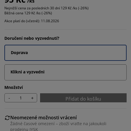
/ks
Nejnižší cena za posledních 30 dní
129 Kč /ks (-26%)
Běžná cena
129 Kč /ks (-26%)
Akce platí do (včetně): 11.08.2026
Doručení nebo vyzvednutí?
Doprava
Klikni a vyzvedni
Množství
-
+
Přidat do košíku
Neomezené možnosti vrácení
Žádné časové omezení – zboží vraťte na jakoukoli
prodejnu JYSK