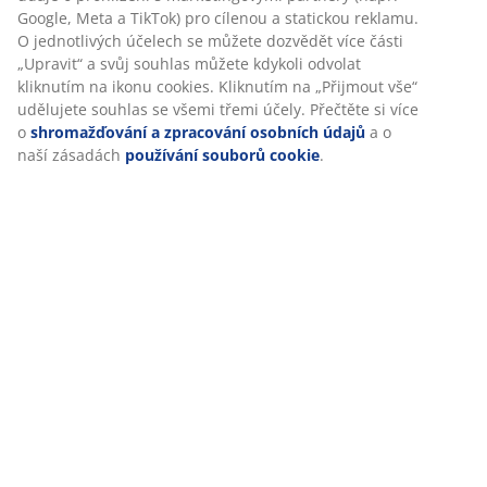
Při přijetí marketingových cookies budeme sdílet vaše
údaje o prohlížení s marketingovými partnery (např.
Doprava
Google, Meta a TikTok) pro cílenou a statickou reklamu. O
jednotlivých účelech se můžete dozvědět více části
„Upravit“ a svůj souhlas můžete kdykoli odvolat kliknutím
na ikonu cookies. Kliknutím na „Přijmout vše“ udělujete
souhlas se všemi třemi účely. Přečtěte si více o
shromažďování a zpracování osobních údajů
a o naší
zásadách
používání souborů cookie
.