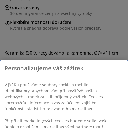
Garance ceny
30-denní garance ceny na všechny výrobky
Flexibilní možnosti doručení
Rychlá a snadná doprava podle vašich představ
Keramika (30 % recyklováno) a kamenina. Ø7×V11 cm
Skladová položka: 2782901
Personalizujeme váš zážitek
Specifikace
V JYSKu používáme soubory cookie a mobilní
identifikátory, abychom vám při návštěvě našich
webových stránek zajistili příjemný zážitek. Cookies
Hodnocení
shromažďují informace o vás za účelem zajištění
funkčnosti, statistik a relevantního marketingu.
(
1
)