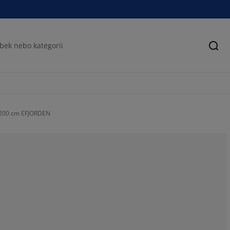
Hled
x200 cm EFJORDEN
53.3333333333
0%