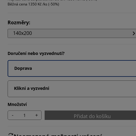
Běžná cena
1350 Kč /ks (-50%)
33334%
Rozměry
:
3333%
140x200
Doručení nebo vyzvednutí?
Doprava
Klikni a vyzvedni
Množství
-
+
Přidat do košíku