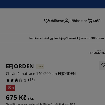
Oblíbené
Přihlásit se
Košík
at
Inspirace
Katalogy
Prodejny
Zákaznický servis
B2B
Kariéra
EFJORDEN
Gold
Chránič matrace 140x200 cm EFJORDEN
(
15
)
-50%
33336%
675 Kč
/ks
Nejnižší cena za posledních 30 dní
1350 Kč /ks (-50%)