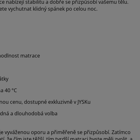
 nabízejí stabilitu a dobře se přizpůsobí vašemu tělu.
ete vychutnat klidný spánek po celou noc.
ohodlnost matrace
átky
na 40 °C
mnou cenu, dostupné exkluzivně v JYSKu
dná a dlouhodobá volba
tuje vyváženou oporu a přiměřeně se přizpůsobí. Zatímco
, že čím jste těžší, tím tvrdší matraci byste měli zvolit, a