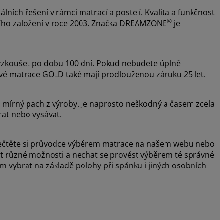
álních řešení v rámci matrací a postelí. Kvalita a funkčnost
®
ejího založení v roce 2003. Značka DREAMZONE
je
zkoušet po dobu 100 dní. Pokud nebudete úplně
ové matrace GOLD také mají prodlouženou záruku 25 let.
t mírný pach z výroby. Je naprosto neškodný a časem zcela
rat nebo vysávat.
, přečtěte si průvodce výběrem matrace na našem webu nebo
šet různé možnosti a nechat se provést výběrem té správné
vybrat na základě polohy při spánku i jiných osobních