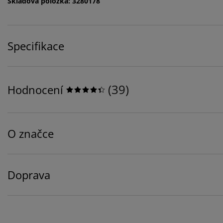
Skladová položka: 3280178
Specifikace
(
39
)
Hodnocení
O značce
Doprava