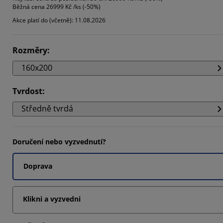
Běžná cena
26999 Kč /ks (-50%)
0255%
Akce platí do (včetně): 11.08.2026
2564%
5128%
Rozměry
:
160x200
Tvrdost
:
Středně tvrdá
Doručení nebo vyzvednutí?
Doprava
Klikni a vyzvedni