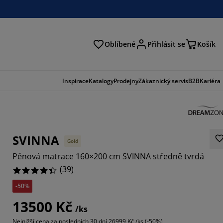
Oblíbené
Přihlásit se
Košík
at
Inspirace
Katalogy
Prodejny
Zákaznický servis
B2B
Kariéra
SVINNA
Gold
Pěnová matrace 160×200 cm SVINNA středně tvrdá
(
39
)
-50%
718%
13500 Kč
/ks
0255%
Nejnižší cena za posledních 30 dní
26999 Kč /ks (-50%)