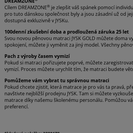
DREAMZONE
®
Cílem DREAMZONE
je zlepšit váš spánek pomocí individu
pro tuto dánskou společnost byly a jsou zásadní už od j
dostupná exkluzivně v JYSKu.
100denní zkušební doba a prodloužená záruka 25 let
Svou novou pěnovou matraci JYSK GOLD můžete doma vy
spokojení, můžete ji vyměnit za jiný model. Všechny pěn
Pach z výroby časem vymizí
Pokud si matraci pořizujete poprvé, můžete zaregistrova
vymizí. Proces můžete urychlit tím, že matraci budete vět
Pomůžeme vám vybrat tu správnou matraci
Pokud chcete zjistit, která matrace je pro vás ta pravá
navštivte nejbližší prodejnu JYSK. Tam si můžete vyzkou
matrace díky našemu školenému personálu. Pomůžou vám 
preferencí.