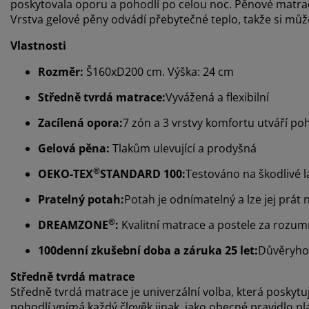
poskytovala oporu a pohodlí po celou noc. Pěnové matrace
Vrstva gelové pěny odvádí přebytečné teplo, takže si můž
Vlastnosti
Rozměr:
Š160xD200 cm. Výška: 24 cm
Středně tvrdá matrace:
Vyvážená a flexibilní
Zacílená opora:
7 zón a 3 vrstvy komfortu utváří p
Gelová pěna:
Tlakům ulevující a prodyšná
®
OEKO-TEX
STANDARD 100:
Testováno na škodlivé l
Pratelný potah:
Potah je odnímatelný a lze jej prát 
®
DREAMZONE
:
Kvalitní matrace a postele za rozu
100denní zkušební doba a záruka 25 let:
Důvěryho
Středně tvrdá matrace
Středně tvrdá matrace je univerzální volba, která posky
pohodlí vnímá každý člověk jinak, jako obecné pravidlo platí