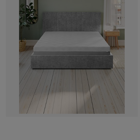
10.25641025641
2.56410256410
5.12820512820