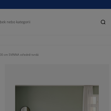
Hled
00 cm SVINNA středně tvrdá
71.7948717948
10.25641025641