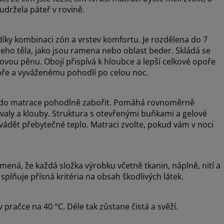
udržela páteř v rovině.
díky kombinaci zón a vrstev komfortu. Je rozdělena do 7
šeho těla, jako jsou ramena nebo oblast beder. Skládá se
ovou pěnu. Obojí přispívá k hloubce a lepší celkové opoře
opoře a vyváženému pohodlí po celou noc.
e do matrace pohodlně zabořit. Pomáhá rovnoměrně
 svaly a klouby. Struktura s otevřenými buňkami a gelové
vádět přebytečné teplo. Matraci zvolte, pokud vám v noci
ná, že každá složka výrobku včetně tkanin, náplně, nití a
splňuje přísná kritéria na obsah škodlivých látek.
pračce na 40 °C. Déle tak zůstane čistá a svěží.