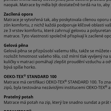
naopak. Matrace by měla být dostatečně tvrdá na to, aby 
Zacílená opora
Matrace je vytvořená tak, aby poskytovala cílenou oporu 
zón komfortu, z nichž každá podporuje klíčové oblasti va
ze 3 vrstev komfortu, které zahrnují gelovou a polyuretan
matrace. Tyto vlastnosti společně přispívají k zacílené 
Gelová pěna
Gelová pěna se přizpůsobí vašemu tělu, takže se můžet
rozložit hmotnost vašeho těla, což mírní tlak vyvíjený na
kuličky v matraci pomáhají zlepšit proudění vzduchu a od
bývá spíše horko.
®
OEKO-TEX
STANDARD 100
®
Matrace má certifikaci OEKO-TEX
STANDARD 100. To zname
®
zipů, byla testována nezávislými institucemi OEKO-TEX
a 
Pratelný potah
Matrace má potah na zip, který lze snadno sundat a prát v 
®