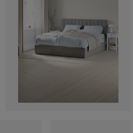
0%
0%
30.7692307692