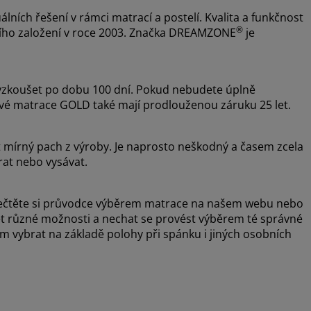
álních řešení v rámci matrací a postelí. Kvalita a funkčnost
®
ejího založení v roce 2003. Značka DREAMZONE
je
zkoušet po dobu 100 dní. Pokud nebudete úplně
ové matrace GOLD také mají prodlouženou záruku 25 let.
t mírný pach z výroby. Je naprosto neškodný a časem zcela
rat nebo vysávat.
, přečtěte si průvodce výběrem matrace na našem webu nebo
šet různé možnosti a nechat se provést výběrem té správné
vybrat na základě polohy při spánku i jiných osobních