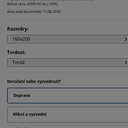
Běžná cena
26999 Kč /ks (-50%)
Akce platí do (včetně): 11.08.2026
3077%
Rozměry
:
160x200
Tvrdost
:
Tvrdá
Doručení nebo vyzvednutí?
Doprava
Klikni a vyzvedni