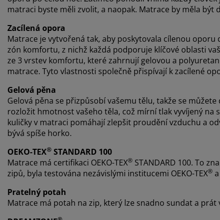
matraci byste měli zvolit, a naopak. Matrace by měla být d
Zacílená opora
Matrace je vytvořená tak, aby poskytovala cílenou oporu 
zón komfortu, z nichž každá podporuje klíčové oblasti va
ze 3 vrstev komfortu, které zahrnují gelovou a polyuretan
matrace. Tyto vlastnosti společně přispívají k zacílené 
Gelová pěna
Gelová pěna se přizpůsobí vašemu tělu, takže se můžet
rozložit hmotnost vašeho těla, což mírní tlak vyvíjený na
kuličky v matraci pomáhají zlepšit proudění vzduchu a od
bývá spíše horko.
®
OEKO-TEX
STANDARD 100
®
Matrace má certifikaci OEKO-TEX
STANDARD 100. To zname
®
zipů, byla testována nezávislými institucemi OEKO-TEX
a 
Pratelný potah
Matrace má potah na zip, který lze snadno sundat a prát v 
®