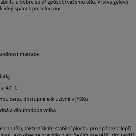
abilitu a dobře se přizpůsobí vašemu tělu. Vrstva gelové
klidný spánek po celou noc.
ohodlnost matrace
látky
na 40 °C
mnou cenu, dostupné exkluzivně v JYSKu
dná a dlouhodobá volba
o těla, takže získáte stabilní plochu pro spánek a lepší
ak, jako obecné pravidlo platí, že čím jste těžší, tím tvrdší