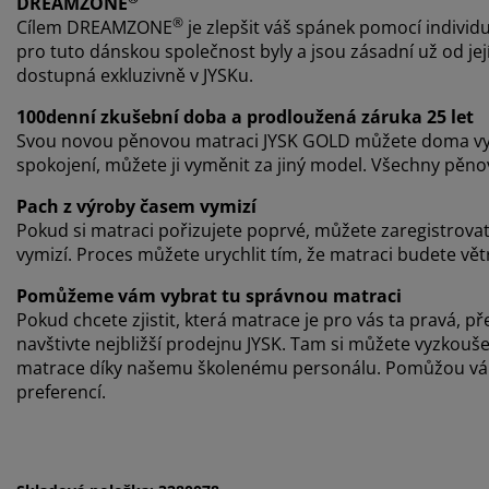
DREAMZONE
®
Cílem DREAMZONE
je zlepšit váš spánek pomocí individu
pro tuto dánskou společnost byly a jsou zásadní už od j
dostupná exkluzivně v JYSKu.
100denní zkušební doba a prodloužená záruka 25 let
Svou novou pěnovou matraci JYSK GOLD můžete doma vy
spokojení, můžete ji vyměnit za jiný model. Všechny pěn
Pach z výroby časem vymizí
Pokud si matraci pořizujete poprvé, můžete zaregistrova
vymizí. Proces můžete urychlit tím, že matraci budete vět
Pomůžeme vám vybrat tu správnou matraci
Pokud chcete zjistit, která matrace je pro vás ta pravá
navštivte nejbližší prodejnu JYSK. Tam si můžete vyzkou
matrace díky našemu školenému personálu. Pomůžou vám 
preferencí.