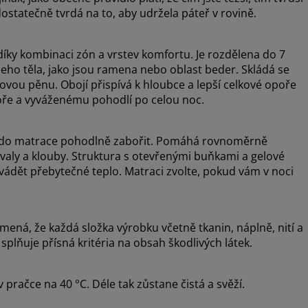
ostatečně tvrdá na to, aby udržela páteř v rovině.
díky kombinaci zón a vrstev komfortu. Je rozdělena do 7
šeho těla, jako jsou ramena nebo oblast beder. Skládá se
ovou pěnu. Obojí přispívá k hloubce a lepší celkové opoře
opoře a vyváženému pohodlí po celou noc.
e do matrace pohodlně zabořit. Pomáhá rovnoměrně
 svaly a klouby. Struktura s otevřenými buňkami a gelové
vádět přebytečné teplo. Matraci zvolte, pokud vám v noci
ná, že každá složka výrobku včetně tkanin, náplně, nití a
splňuje přísná kritéria na obsah škodlivých látek.
pračce na 40 °C. Déle tak zůstane čistá a svěží.