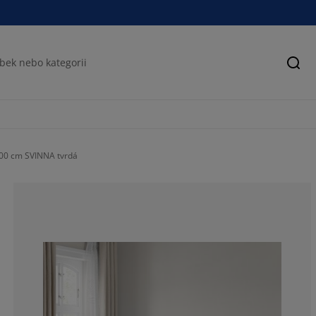
Hled
00 cm SVINNA tvrdá
38.4615384615
30.7692307692