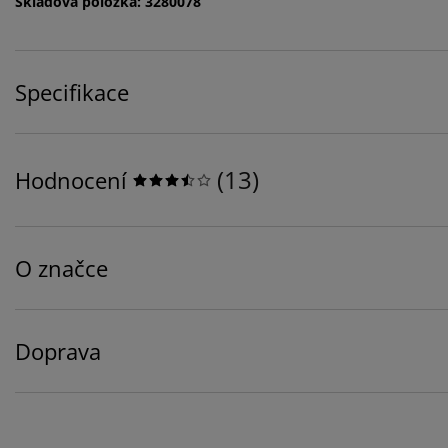
Skladová položka: 3280078
Specifikace
(
13
)
Hodnocení
O značce
Doprava