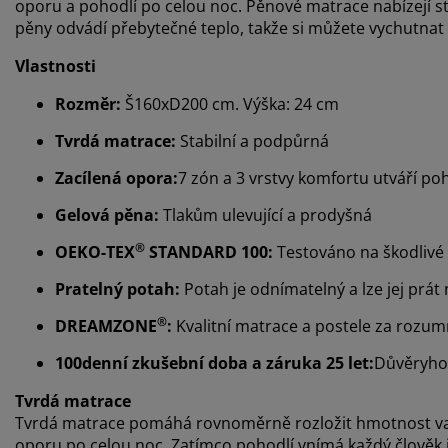
oporu a pohodlí po celou noc. Pěnové matrace nabízejí st
pěny odvádí přebytečné teplo, takže si můžete vychutnat 
Vlastnosti
Rozměr:
Š160xD200 cm. Výška: 24 cm
Tvrdá matrace:
Stabilní a podpůrná
Zacílená opora:
7 zón a 3 vrstvy komfortu utváří p
Gelová pěna:
Tlakům ulevující a prodyšná
®
OEKO-TEX
STANDARD 100:
Testováno na škodlivé 
Pratelný potah:
Potah je odnímatelný a lze jej prát 
®
DREAMZONE
:
Kvalitní matrace a postele za rozu
100denní zkušební doba a záruka 25 let:
Důvěryho
Tvrdá matrace
Tvrdá matrace pomáhá rovnoměrně rozložit hmotnost vašeh
oporu po celou noc. Zatímco pohodlí vnímá každý člověk jin