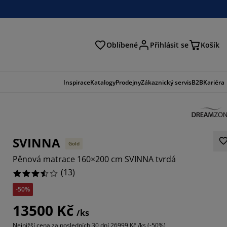
Oblíbené
Přihlásit se
Košík
at
Inspirace
Katalogy
Prodejny
Zákaznický servis
B2B
Kariéra
SVINNA
Gold
Pěnová matrace 160×200 cm SVINNA tvrdá
(
13
)
-50%
3847%
13500 Kč
/ks
3077%
Nejnižší cena za posledních 30 dní
26999 Kč /ks (-50%)