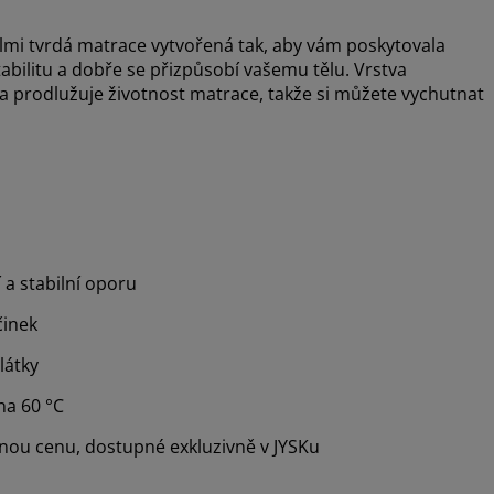
lmi tvrdá matrace vytvořená tak, aby vám poskytovala
abilitu a dobře se přizpůsobí vašemu tělu. Vrstva
 prodlužuje životnost matrace, takže si můžete vychutnat
 a stabilní oporu
činek
látky
na 60 °C
mnou cenu, dostupné exkluzivně v JYSKu