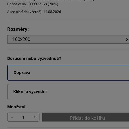
Běžná cena
10999 Kč /ks (-50%)
995%
Akce platí do (včetně): 11.08.2026
5476%
469%
Rozměry
:
160x200
Doručení nebo vyzvednutí?
Doprava
Klikni a vyzvedni
Množství
-
+
Přidat do košíku