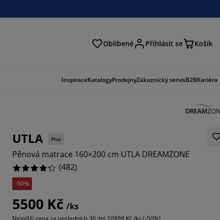
Oblíbené
Přihlásit se
Košík
at
Inspirace
Katalogy
Prodejny
Zákaznický servis
B2B
Kariéra
UTLA
Plus
Pěnová matrace 160×200 cm UTLA DREAMZONE
(
482
)
-50%
547%
5500 Kč
/ks
029%
Nejnižší cena za posledních 30 dní
10999 Kč /ks (-50%)