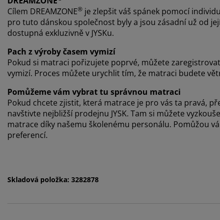
DREAMZONE
®
Cílem DREAMZONE
je zlepšit váš spánek pomocí individu
pro tuto dánskou společnost byly a jsou zásadní už od j
dostupná exkluzivně v JYSKu.
Pach z výroby časem vymizí
Pokud si matraci pořizujete poprvé, můžete zaregistrova
vymizí. Proces můžete urychlit tím, že matraci budete vět
Pomůžeme vám vybrat tu správnou matraci
Pokud chcete zjistit, která matrace je pro vás ta pravá
navštivte nejbližší prodejnu JYSK. Tam si můžete vyzkou
matrace díky našemu školenému personálu. Pomůžou vám 
preferencí.
Skladová položka: 3282878