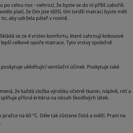
po celou noc - nehrozí, že byste se do ní příliš zabořili.
dlo platí, že čím jste těžší, tím tvrdší matraci byste měli
to, aby udržela páteř v rovině.
Skládá se ze 4 vrstev komfortu, které zahrnují kokosové
 lepší celkové opoře matrace. Tyto vrstvy společně
oskytuje uklidňující ventilační účinek. Poskytuje také
ná, že každá složka výrobku včetně tkanin, náplně, nití a
splňuje přísná kritéria na obsah škodlivých látek.
pračce na 60 °C. Déle tak zůstane čistá a svěží. Praní na
.