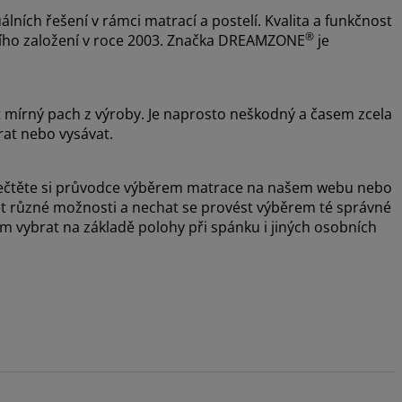
álních řešení v rámci matrací a postelí. Kvalita a funkčnost
®
ejího založení v roce 2003. Značka DREAMZONE
je
t mírný pach z výroby. Je naprosto neškodný a časem zcela
rat nebo vysávat.
, přečtěte si průvodce výběrem matrace na našem webu nebo
šet různé možnosti a nechat se provést výběrem té správné
vybrat na základě polohy při spánku i jiných osobních