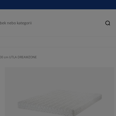
Hled
200 cm UTLA DREAMZONE
72.82157676348
9.54356846473