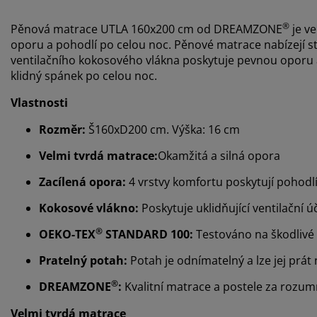
®
Pěnová matrace UTLA 160x200 cm od DREAMZONE
je ve
oporu a pohodlí po celou noc. Pěnové matrace nabízejí st
ventilačního kokosového vlákna poskytuje pevnou oporu a
klidný spánek po celou noc.
Vlastnosti
Rozměr:
Š160xD200 cm. Výška: 16 cm
Velmi tvrdá matrace:
Okamžitá a silná opora
Zacílená opora:
4 vrstvy komfortu poskytují pohodlí
Kokosové vlákno:
Poskytuje uklidňující ventilační ú
®
OEKO-TEX
STANDARD 100:
Testováno na škodlivé 
Pratelný potah:
Potah je odnímatelný a lze jej prát 
®
DREAMZONE
:
Kvalitní matrace a postele za rozu
Velmi tvrdá matrace