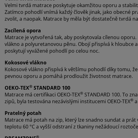
Velmi tvrdá matrace poskytuje okamžitou oporu a stabilitu 
Zatímco pohodlí vnímá každý člověk jinak, jako obecné pravi
zvolit, a naopak. Matrace by měla být dostatečně tvrdá na 
Zacílená opora
Matrace je vytvořená tak, aby poskytovala cílenou oporu. 
vlákno a polyuretanovou pěnu. Obojí přispívá k hloubce a
poskytují vyvážené pohodlí po celou noc.
Kokosové vlákno
Kokosové vlákno přispívá k většímu pohodlí díky tomu, že p
pevnou oporu a pomáhá prodloužit životnost matrace.
®
OEKO-TEX
STANDARD 100
®
Matrace má certifikaci OEKO-TEX
STANDARD 100. To zname
®
zipů, byla testována nezávislými institucemi OEKO-TEX
a 
Pratelný potah
Matrace má potah na zip, který lze snadno sundat a prát v 
teplotu 60 °C a vyšší odstraní z tkaniny nežádoucí roztoče
®