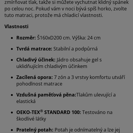
zmírňovat tlak, takže si můžete vychutnat klidný spánek
po celou noc. Pokud vám v noci bývá spíš horko, zvolte
tuto matraci, protože má chladicí vlastnosti.
Vlastnosti
Rozměr:
Š160xD200 cm. Výška: 24 cm
Tvrdá matrace:
Stabilní a podpůrná
Chladivý účinek:
Jádro obsahuje gel s
uklidňujícím chladivým účinkem
Zacílená opora:
7 zón a 3 vrstvy komfortu utváří
pohodlnost matrace
Vzdušná paměťová pěna:
Tlakům ulevující a
elastická
®
OEKO-TEX
STANDARD 100:
Testováno na
škodlivé látky
Pratelný potah:
Potah je odnímatelný a lze jej