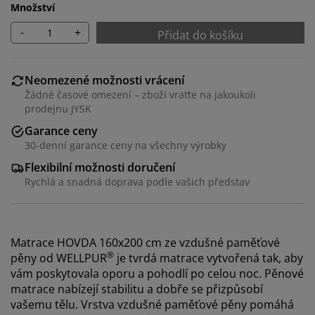
Množství
-
+
Přidat do košíku
Neomezené možnosti vrácení
Žádné časové omezení – zboží vraťte na jakoukoli
prodejnu JYSK
Garance ceny
30-denní garance ceny na všechny výrobky
Flexibilní možnosti doručení
Rychlá a snadná doprava podle vašich představ
Matrace HOVDA 160x200 cm ze vzdušné paměťové
®
pěny od WELLPUR
je tvrdá matrace vytvořená tak, aby
vám poskytovala oporu a pohodlí po celou noc. Pěnové
matrace nabízejí stabilitu a dobře se přizpůsobí
vašemu tělu. Vrstva vzdušné paměťové pěny pomáhá