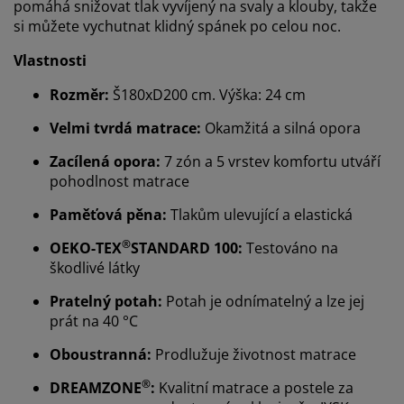
pomáhá snižovat tlak vyvíjený na svaly a klouby, takže
si můžete vychutnat klidný spánek po celou noc.
Vlastnosti
Rozměr:
Š180xD200 cm. Výška: 24 cm
Velmi tvrdá matrace:
Okamžitá a silná opora
Zacílená opora:
7 zón a 5 vrstev komfortu utváří
pohodlnost matrace
Paměťová pěna:
Tlakům ulevující a elastická
®
OEKO-TEX
STANDARD 100:
Testováno na
škodlivé látky
Pratelný potah:
Potah je odnímatelný a lze jej
prát na 40 °C
Oboustranná:
Prodlužuje životnost matrace
®
DREAMZONE
:
Kvalitní matrace a postele za