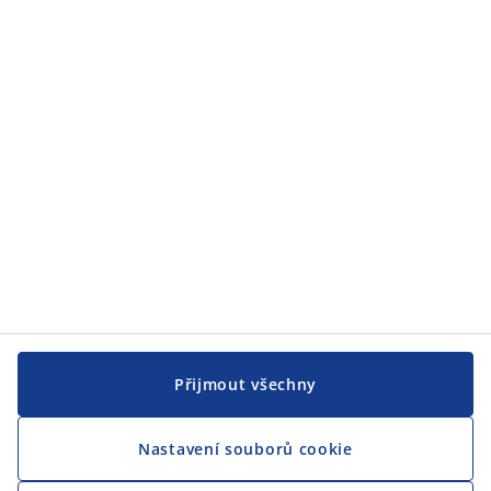
JYSK
JYSK
CENTRÁLA
Sledovat JYSK
Jsme hrdým partnerem Českého paralympijského týmu