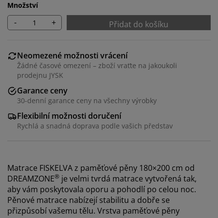
Množství
-
+
Přidat do košíku
Neomezené možnosti vrácení
Žádné časové omezení – zboží vraťte na jakoukoli
prodejnu JYSK
Garance ceny
30-denní garance ceny na všechny výrobky
Flexibilní možnosti doručení
Rychlá a snadná doprava podle vašich představ
Matrace FISKELVA z paměťové pěny 180×200 cm od
®
DREAMZONE
je velmi tvrdá matrace vytvořená tak,
aby vám poskytovala oporu a pohodlí po celou noc.
Pěnové matrace nabízejí stabilitu a dobře se
přizpůsobí vašemu tělu. Vrstva paměťové pěny