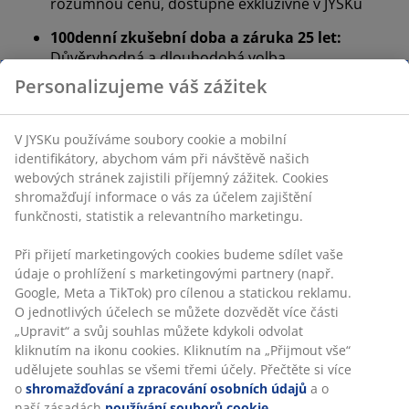
rozumnou cenu, dostupné exkluzivně v JYSKu
100denní zkušební doba a záruka 25 let:
Důvěryhodná a dlouhodobá volba
Velmi tvrdá matrace
Velmi tvrdá matrace poskytuje okamžitou oporu a
stabilitu po celou noc - nehrozí, že byste se do ní příliš
zabořili. Zatímco pohodlí vnímá každý člověk jinak, jako
obecné pravidlo platí, že čím jste těžší, tím tvrdší
matraci byste měli zvolit, a naopak. Matrace by měla
být dostatečně tvrdá na to, aby udržela páteř v rovině.
Zacílená opora
Matrace je vytvořená tak, aby poskytovala cílenou
oporu díky kombinaci zón a vrstev komfortu. Je
rozdělena do 7 zón komfortu, z nichž každá podporuje
klíčové oblasti vašeho těla, jako jsou ramena nebo
oblast beder. Skládá se z 5 vrstev komfortu, které
zahrnují paměťovou a kokosové vlákno. Obojí přispívá k
hloubce a lepší celkové opoře matrace. Tyto vlastnosti
společně přispívají k zacílené opoře a vyváženému