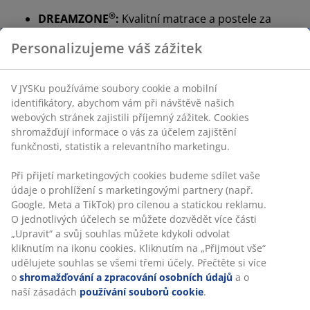
®
DREAMZONE
:
Kvalitní matrace a postele za
rozumnou cenu, dostupné exkluzivně v JYSKu
100denní zkušební doba a záruka 25 let:
Důvěryhodná a dlouhodobá volba
Velmi tvrdá matrace
Velmi tvrdá matrace poskytuje okamžitou oporu a
stabilitu po celou noc - nehrozí, že byste se do ní příliš
zabořili. Zatímco pohodlí vnímá každý člověk jinak, jako
obecné pravidlo platí, že čím jste těžší, tím tvrdší
matraci byste měli zvolit, a naopak. Matrace by měla
být dostatečně tvrdá na to, aby udržela páteř v rovině.
Zacílená opora
Matrace je vytvořená tak, aby poskytovala cílenou
oporu díky kombinaci zón a vrstev komfortu. Je
rozdělena do 7 zón komfortu, z nichž každá podporuje
klíčové oblasti vašeho těla, jako jsou ramena nebo
oblast beder. Skládá se ze 3 vrstev komfortu, které
zahrnují gelovou a polyuretanovou pěnu. Obojí