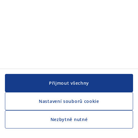
CENTRÁLA
Sledovat JYSK
Jsme hrdým partnerem Českého paralympijského týmu