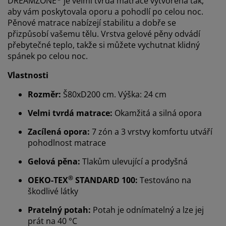
DREAMZONE
je velmi tvrdá matrace vytvořená tak,
aby vám poskytovala oporu a pohodlí po celou noc.
Pěnové matrace nabízejí stabilitu a dobře se
přizpůsobí vašemu tělu. Vrstva gelové pěny odvádí
přebytečné teplo, takže si můžete vychutnat klidný
spánek po celou noc.
Vlastnosti
Rozměr:
Š80xD200 cm. Výška: 24 cm
Velmi tvrdá matrace:
Okamžitá a silná opora
Zacílená opora:
7 zón a 3 vrstvy komfortu utváří
pohodlnost matrace
Gelová pěna:
Tlakům ulevující a prodyšná
®
OEKO-TEX
STANDARD 100:
Testováno na
škodlivé látky
Pratelný potah:
Potah je odnímatelný a lze jej
prát na 40 °C