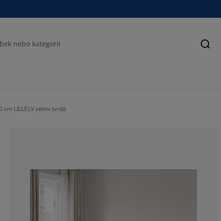
Hled
 cm LILLELV velmi tvrdá
74.3119266055
13.76146788990