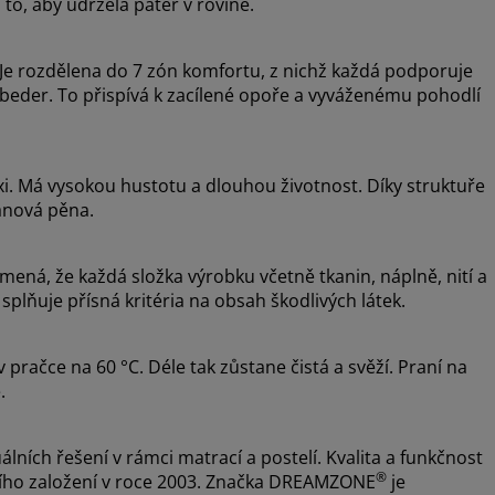
to, aby udržela páteř v rovině.
 Je rozdělena do 7 zón komfortu, z nichž každá podporuje
t beder. To přispívá k zacílené opoře a vyváženému pohodlí
i. Má vysokou hustotu a dlouhou životnost. Díky struktuře
anová pěna.
ná, že každá složka výrobku včetně tkanin, náplně, nití a
splňuje přísná kritéria na obsah škodlivých látek.
pračce na 60 °C. Déle tak zůstane čistá a svěží. Praní na
.
álních řešení v rámci matrací a postelí. Kvalita a funkčnost
®
ejího založení v roce 2003. Značka DREAMZONE
je