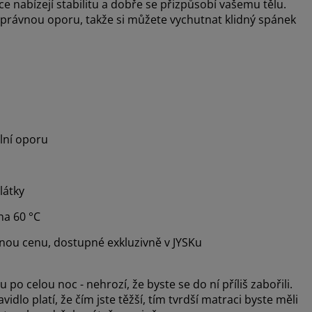
 nabízejí stabilitu a dobře se přizpůsobí vašemu tělu.
právnou oporu, takže si můžete vychutnat klidný spánek
lní oporu
látky
na 60 °C
mnou cenu, dostupné exkluzivně v JYSKu
po celou noc - nehrozí, že byste se do ní příliš zabořili.
dlo platí, že čím jste těžší, tím tvrdší matraci byste měli