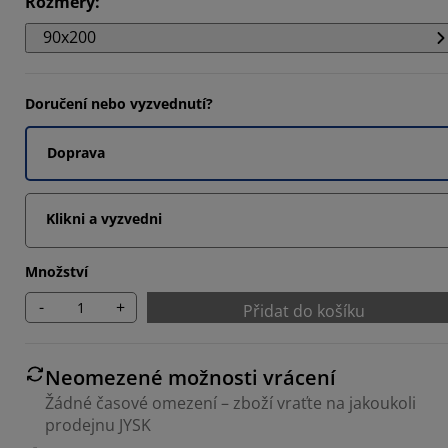
Rozměry
:
2202%
90x200
6518%
3035%
Doručení nebo vyzvednutí?
Doprava
Klikni a vyzvedni
Množství
-
+
Přidat do košíku
Neomezené možnosti vrácení
Žádné časové omezení – zboží vraťte na jakoukoli
prodejnu JYSK