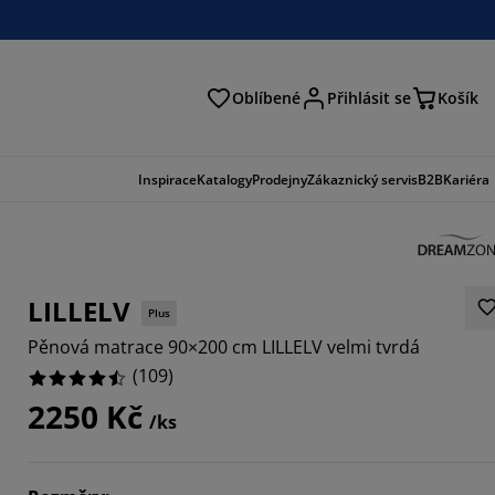
Oblíbené
Přihlásit se
Košík
at
Inspirace
Katalogy
Prodejny
Zákaznický servis
B2B
Kariéra
LILLELV
Plus
Pěnová matrace 90×200 cm LILLELV velmi tvrdá
(
109
)
2250 Kč
/ks
0458%
8257%