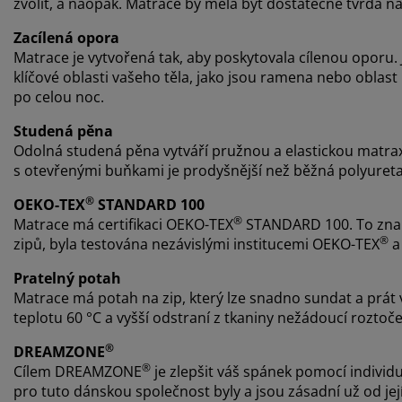
zvolit, a naopak. Matrace by měla být dostatečně tvrdá na 
Zacílená opora
Matrace je vytvořená tak, aby poskytovala cílenou oporu.
klíčové oblasti vašeho těla, jako jsou ramena nebo oblas
po celou noc.
Studená pěna
Odolná studená pěna vytváří pružnou a elastickou matrax
s otevřenými buňkami je prodyšnější než běžná polyuret
®
OEKO-TEX
STANDARD 100
®
Matrace má certifikaci OEKO-TEX
STANDARD 100. To zname
®
zipů, byla testována nezávislými institucemi OEKO-TEX
a 
Pratelný potah
Matrace má potah na zip, který lze snadno sundat a prát v 
teplotu 60 °C a vyšší odstraní z tkaniny nežádoucí roztoče
®
DREAMZONE
®
Cílem DREAMZONE
je zlepšit váš spánek pomocí individu
pro tuto dánskou společnost byly a jsou zásadní už od j