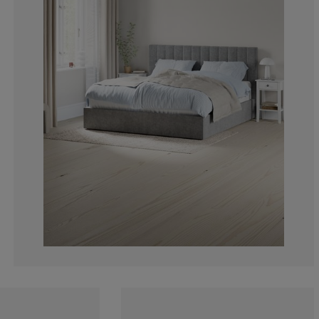
3.66972477064
2.752293577981
5.504587155963