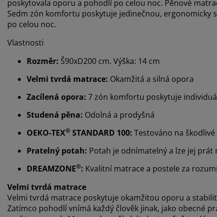
poskytovala oporu a pohodlí po celou noc. Pěnové matrace
Sedm zón komfortu poskytuje jedinečnou, ergonomicky s
po celou noc.
Vlastnosti
Rozměr:
Š90xD200 cm. Výška: 14 cm
Velmi tvrdá matrace:
Okamžitá a silná opora
Zacílená opora:
7 zón komfortu poskytuje individuá
Studená pěna:
Odolná a prodyšná
®
OEKO-TEX
STANDARD 100:
Testováno na škodlivé 
Pratelný potah:
Potah je odnímatelný a lze jej prát 
®
DREAMZONE
:
Kvalitní matrace a postele za rozu
Velmi tvrdá matrace
Velmi tvrdá matrace poskytuje okamžitou oporu a stabilitu 
Zatímco pohodlí vnímá každý člověk jinak, jako obecné pravi