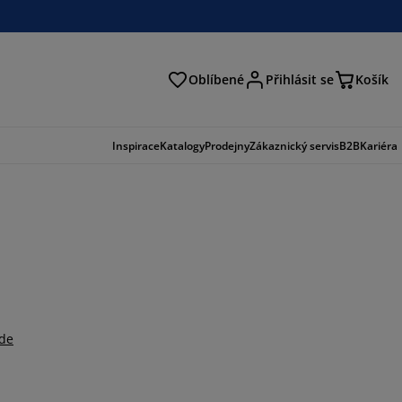
Oblíbené
Přihlásit se
Košík
at
Inspirace
Katalogy
Prodejny
Zákaznický servis
B2B
Kariéra
zde