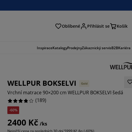
Oblíbené
Přihlásit se
Košík
at
Inspirace
Katalogy
Prodejny
Zákaznický servis
B2B
Kariéra
WELLPUR BOKSELVI
Gold
Vrchní matrace 90×200 cm WELLPUR BOKSELVI šedá
(
189
)
-60%
5025%
2400 Kč
/ks
164%
Nejnižší cena za posledních 30 dní
5999 Kč /ks (-60%)