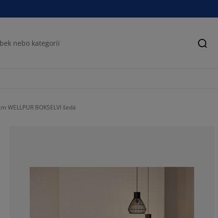
Hled
 cm WELLPUR BOKSELVI šedá
55.02645502645
11.64021164021