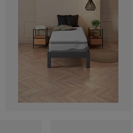
10.58201058201
6.349206349206
16.40211640211