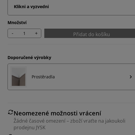
Klikni a vyzvedni
Množství
-
+
Přidat do košíku
Doporučené výrobky
Prostěradla
Neomezené možnosti vrácení
Žádné časové omezení – zboží vraťte na jakoukoli
prodejnu JYSK