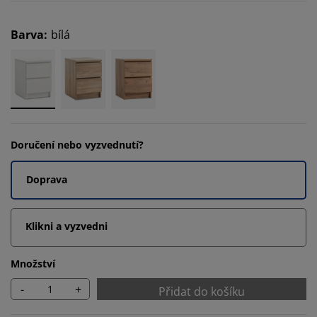
Barva
:
bílá
Doručení nebo vyzvednutí?
Doprava
Klikni a vyzvedni
Množství
-
+
Přidat do košíku