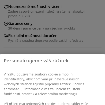
Neomezené možnosti vrácení
Žádné časové omezení – zboží vraťte na jakoukoli
prodejnu JYSK
Garance ceny
30-denní garance ceny na všechny výrobky
Flexibilní možnosti doručení
Rychlá a snadná doprava podle vašich představ
Skladová položka: 3618924
Personalizujeme váš zážitek
Návod k sestavení
V JYSKu používáme soubory cookie a mobilní
identifikátory, abychom vám při návštěvě našich
webových stránek zajistili příjemný zážitek. Cookies
Specifikace
shromažďují informace o vás za účelem zajištění
funkčnosti, statistik a relevantního marketingu.
Při přijetí marketingových cookies budeme sdílet vaše