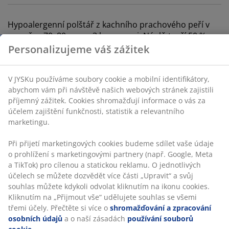
V JYSKu používáme soubory cookie a mobilní
identifikátory, abychom vám při návštěvě našich
Hypoalergenní polštář z kachního prachového peří v
webových stránek zajistili příjemný zážitek. Cookies
rozměru 70x80 cm se 3 komorami. Náplň tvoří 50 %
shromažďují informace o vás za účelem zajištění
bílé kachní prachové peří/50 % kachní peří ve vnějších
funkčnosti, statistik a relevantního marketingu.
komorách a 85 % bílé kachní peří/15 % kachní prachové
peří ve vnitřní komoře, 1350 g. Potah tkaný ze 100%
Při přijetí marketingových cookies budeme sdílet vaše
bavlněného batistu, díky čemuž do polštáře
údaje o prohlížení s marketingovými partnery (např.
neproniknou roztoči. Nosnost 350/250. Praní na 60 °C.
Google, Meta a TikTok) pro cílenou a statickou reklamu.
O jednotlivých účelech se můžete dozvědět více části
Skladová položka: 4300001
„Upravit“ a svůj souhlas můžete kdykoli odvolat
kliknutím na ikonu cookies. Kliknutím na „Přijmout vše“
udělujete souhlas se všemi třemi účely. Přečtěte si více
o
shromažďování a zpracování osobních údajů
a o
naší zásadách
používání souborů cookie
.
Specifikace
Hodnocení
(
166
)