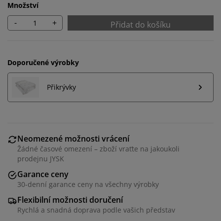
Množství
-
+
Přidat do košíku
Doporučené výrobky
Přikrývky
Neomezené možnosti vrácení
Žádné časové omezení – zboží vraťte na jakoukoli
prodejnu JYSK
Garance ceny
30-denní garance ceny na všechny výrobky
Flexibilní možnosti doručení
Personalizujeme váš zážitek
Rychlá a snadná doprava podle vašich představ