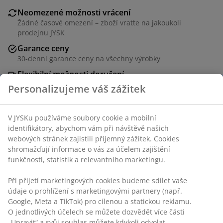
Neomezené možnosti vrácení
Žádné časové omezení – zboží vraťte na jakoukoli
prodejnu JYSK
Garance ceny
30-denní garance ceny na všechny výrobky
Flexibilní možnosti doručení
Rychlá a snadná doprava podle vašich představ
Pěnový polštář z drcené polyuretanové pěny v
Personalizujeme váš zážitek
rozměru 38x38 cm, 230 g. Měkký potah ze 100%
polyesterového mikrovlákna.
V JYSKu používáme soubory cookie a mobilní identifikátory,
Skladová položka: 4319870
abychom vám při návštěvě našich webových stránek
zajistili příjemný zážitek. Cookies shromažďují informace o
vás za účelem zajištění funkčnosti, statistik a relevantního
marketingu.
Specifikace
Při přijetí marketingových cookies budeme sdílet vaše