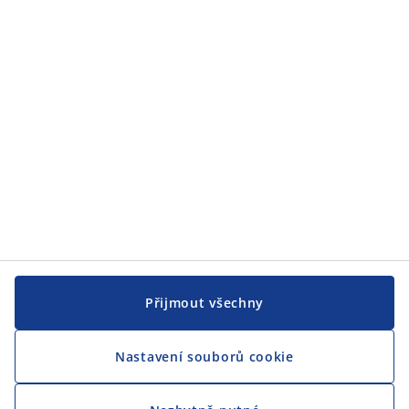
JYSK
JYSK
CENTRÁLA
Sledovat JYSK
Jsme hrdým partnerem Českého paralympijského týmu