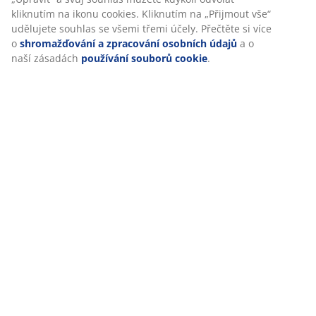
údaje o prohlížení s marketingovými partnery (např.
Google, Meta a TikTok) pro cílenou a statickou reklamu. O
Hodnocení
jednotlivých účelech se můžete dozvědět více části
„Upravit“ a svůj souhlas můžete kdykoli odvolat kliknutím
(
153
)
na ikonu cookies. Kliknutím na „Přijmout vše“ udělujete
souhlas se všemi třemi účely. Přečtěte si více o
shromažďování a zpracování osobních údajů
a o naší
zásadách
používání souborů cookie
.
Doprava