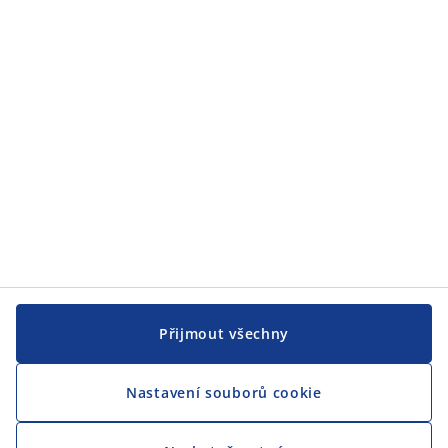
JYSK
JYSK
CENTRÁLA
Sledovat JYSK
Jsme hrdým partnerem Českého paralympijského týmu