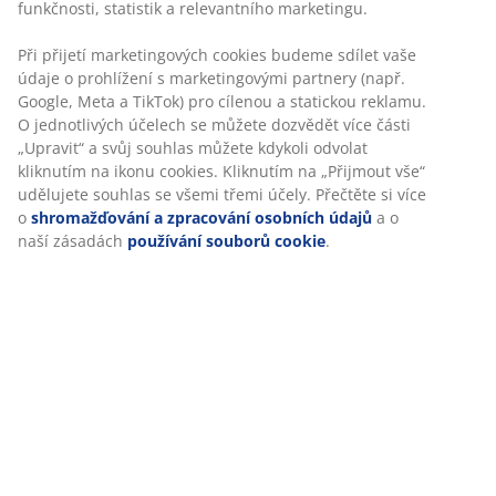
Návod k sestavení
Specifikace
Hodnocení
(
124
)
Doprava