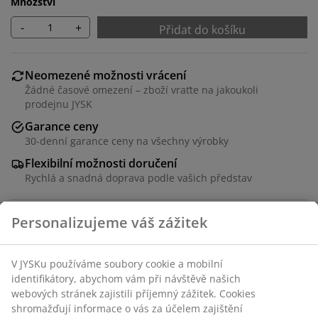
Množství
-
+
Přidat do košíku
Neomezené možnosti vrácení
Žádné časové omezení – zboží vraťte na jakoukoli
prodejnu JYSK
Garance ceny
30-denní garance ceny na všechny výrobky
Flexibilní možnosti doručení
Rychlá a snadná doprava podle vašich představ
Masivní borovice. Pro pružinové i pěnové matrace
80/120x200 cm. Včetně roštů. Bez matrací.
Š208xV131xH139 cm
Skladová položka: 3670266