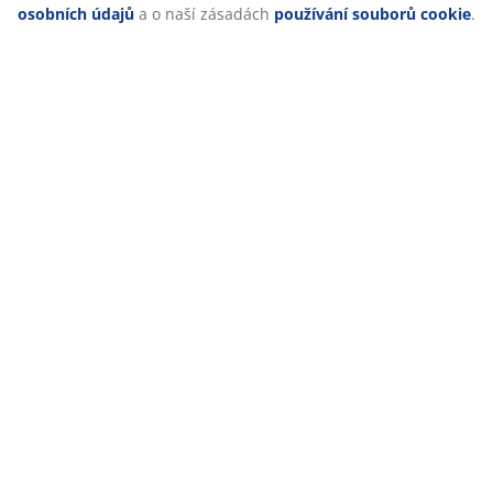
Hodnocení
(
228
)
Doprava