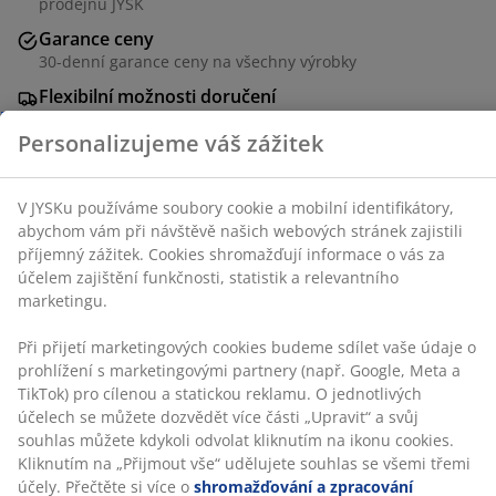
prodejnu JYSK
V JYSKu používáme soubory cookie a mobilní
Garance ceny
identifikátory, abychom vám při návštěvě našich
30-denní garance ceny na všechny výrobky
webových stránek zajistili příjemný zážitek. Cookies
shromažďují informace o vás za účelem zajištění
Flexibilní možnosti doručení
funkčnosti, statistik a relevantního marketingu.
Rychlá a snadná doprava podle vašich představ
Při přijetí marketingových cookies budeme sdílet vaše
údaje o prohlížení s marketingovými partnery (např.
Google, Meta a TikTok) pro cílenou a statickou reklamu.
Potah. S úložným prostorem a základnou s
O jednotlivých účelech se můžete dozvědět více části
hydraulickým pístem. Vhodný pro všechny typy matrací
„Upravit“ a svůj souhlas můžete kdykoli odvolat
90x200 cm. Včetně roštu. Bez matrace. Š110x217xV102
kliknutím na ikonu cookies. Kliknutím na „Přijmout vše“
cm
udělujete souhlas se všemi třemi účely. Přečtěte si více
o
shromažďování a zpracování osobních údajů
a o
Skladová položka: 3650178
naší zásadách
používání souborů cookie
.
Návod k sestavení
Specifikace