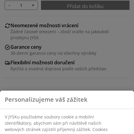
-
+
Přidat do košíku
Neomezené možnosti vrácení
Žádné časové omezení – zboží vraťte na jakoukoli
prodejnu JYSK
Garance ceny
30-denní garance ceny na všechny výrobky
Flexibilní možnosti doručení
Rychlá a snadná doprava podle vašich představ
100% vysoce kvalitní bavlněný satén. Snadné žehlení.
50x70/75 cm