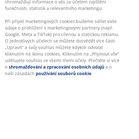
Skladová položka: 1071001
Specifikace
Hodnocení
(
5
)
Personalizujeme váš zážitek
V JYSKu používáme soubory cookie a mobilní identifikátory, aby
O značce
vám při návštěvě našich webových stránek zajistili příjemný záži
Cookies shromažďují informace o vás za účelem zajištění funkčno
statistik a relevantního marketingu.
Doprava
Při přijetí marketingových cookies budeme sdílet vaše údaje o
prohlížení s marketingovými partnery (např. Google, Meta a TikT
pro cílenou a statickou reklamu. O jednotlivých účelech se může
dozvědět více části „Upravit“ a svůj souhlas můžete kdykoli odvo