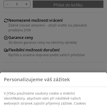
-
+
Přidat do košíku
Neomezené možnosti vrácení
Žádné časové omezení – zboží vraťte na jakoukoli
prodejnu JYSK
Garance ceny
30-denní garance ceny na všechny výrobky
Flexibilní možnosti doručení
Rychlá a snadná doprava podle vašich představ
100% vysoce kvalitní bavlněný satén. Snadné žehlení.
50x70/75 cm