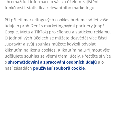
Skladová položka: 1071007
Specifikace
Hodnocení
(
6
)
O značce
Doprava