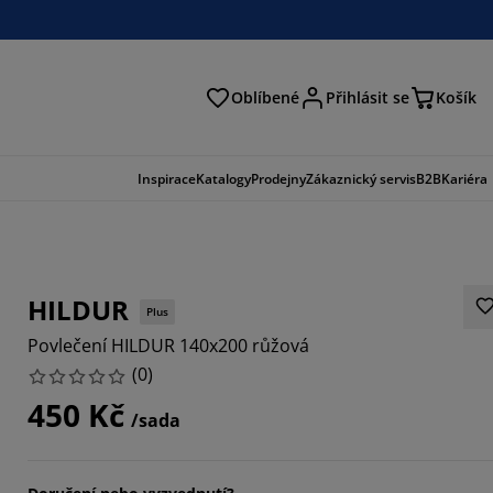
Oblíbené
Přihlásit se
Košík
at
Inspirace
Katalogy
Prodejny
Zákaznický servis
B2B
Kariéra
HILDUR
Plus
Povlečení HILDUR 140x200 růžová
(
0
)
450 Kč
/sada