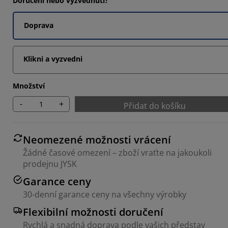
Doručení nebo vyzvednutí?
Doprava
Klikni a vyzvedni
Množství
-
+
Přidat do košíku
Neomezené možnosti vrácení
Žádné časové omezení – zboží vraťte na jakoukoli
prodejnu JYSK
Garance ceny
30-denní garance ceny na všechny výrobky
Flexibilní možnosti doručení
Rychlá a snadná doprava podle vašich představ