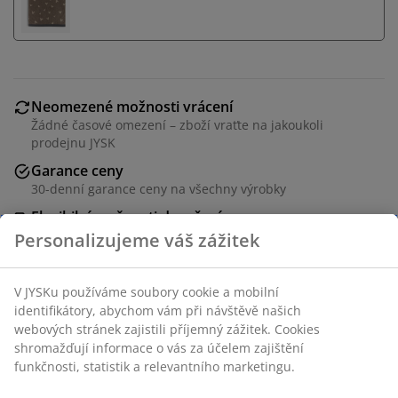
Neomezené možnosti vrácení
Žádné časové omezení – zboží vraťte na jakoukoli
prodejnu JYSK
Garance ceny
30-denní garance ceny na všechny výrobky
Flexibilní možnosti doručení
Rychlá a snadná doprava podle vašich představ
Skladová položka: 1810070
Personalizujeme váš zážitek
Specifikace