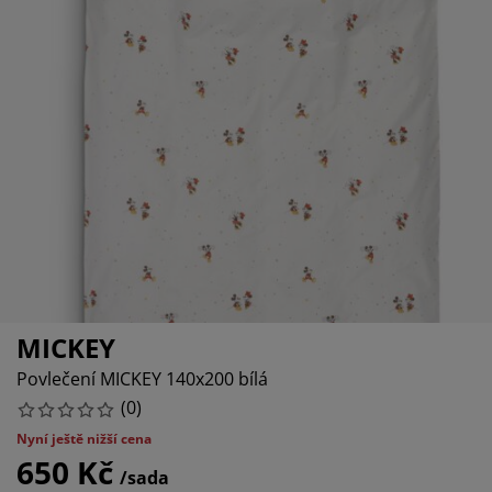
če o nábytek/doplňky
nkovní osvětlení
ostěradla
stelové rámy
větlení
emping
tní skříně
xspring rámy s úložným prostorem
omácnost
bytek do ložnice
šty
tský pokoj
tské matrace
aní
tské postele
o mazlíčky
MICKEY
Povlečení MICKEY 140x200 bílá
(
0
)
Nyní ještě nižší cena
650 Kč
/sada