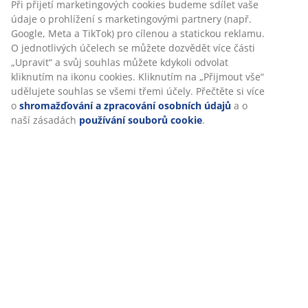
V JYSKu používáme soubory cookie a mobilní identifikátory,
abychom vám při návštěvě našich webových stránek zajistili
příjemný zážitek. Cookies shromažďují informace o vás za
Hodnocení
účelem zajištění funkčnosti, statistik a relevantního
marketingu.
(
0
)
Při přijetí marketingových cookies budeme sdílet vaše údaje
o prohlížení s marketingovými partnery (např. Google, Meta
a TikTok) pro cílenou a statickou reklamu. O jednotlivých
Doprava
účelech se můžete dozvědět více části „Upravit“ a svůj
souhlas můžete kdykoli odvolat kliknutím na ikonu cookies.
Kliknutím na „Přijmout vše“ udělujete souhlas se všemi
třemi účely. Přečtěte si více o
shromažďování a zpracování
osobních údajů
a o naší zásadách
používání souborů
cookie
.