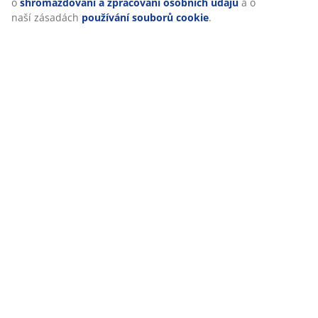
o
shromažďování a zpracování osobních údajů
a o
Doprava
naší zásadách
používání souborů cookie
.