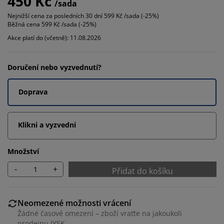
450 Kč
/sada
Nejnižší cena za posledních 30 dní
599 Kč /sada (-25%)
Běžná cena
599 Kč /sada (-25%)
Akce platí do (včetně): 11.08.2026
Doručení nebo vyzvednutí?
Doprava
Klikni a vyzvedni
Množství
-
+
Přidat do košíku
Neomezené možnosti vrácení
Žádné časové omezení – zboží vraťte na jakoukoli
prodejnu JYSK