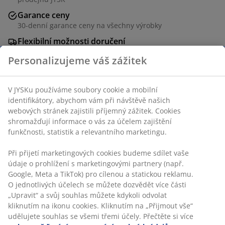
Garance ceny
30-denní garance ceny na všechny výrobky
Flexibilní možnosti doručení
Rychlá a snadná doprava podle vašich představ
Personalizujeme váš zážitek
V JYSKu používáme soubory cookie a mobilní
Skladová položka: 7397470
identifikátory, abychom vám při návštěvě našich
webových stránek zajistili příjemný zážitek. Cookies
shromažďují informace o vás za účelem zajištění
funkčnosti, statistik a relevantního marketingu.
Specifikace
Při přijetí marketingových cookies budeme sdílet vaše
údaje o prohlížení s marketingovými partnery (např.
Google, Meta a TikTok) pro cílenou a statickou reklamu.
Hodnocení
O jednotlivých účelech se můžete dozvědět více části
(
2
)
„Upravit“ a svůj souhlas můžete kdykoli odvolat
kliknutím na ikonu cookies. Kliknutím na „Přijmout vše“
udělujete souhlas se všemi třemi účely. Přečtěte si více