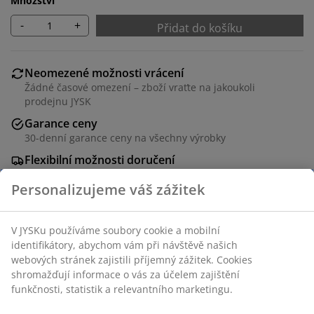
Množství
-
+
Přidat do košíku
Neomezené možnosti vrácení
Žádné časové omezení – zboží vraťte na jakoukoli
prodejnu JYSK
Garance ceny
30-denní garance ceny na všechny výrobky
Flexibilní možnosti doručení
Rychlá a snadná doprava podle vašich představ
Skladová položka: 7323370
Specifikace