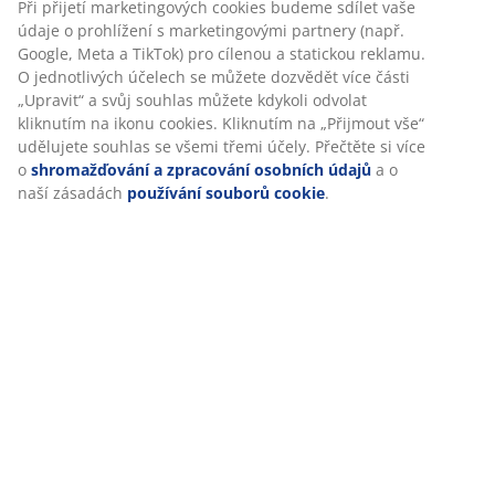
Hodnocení
(
11
)
Doprava