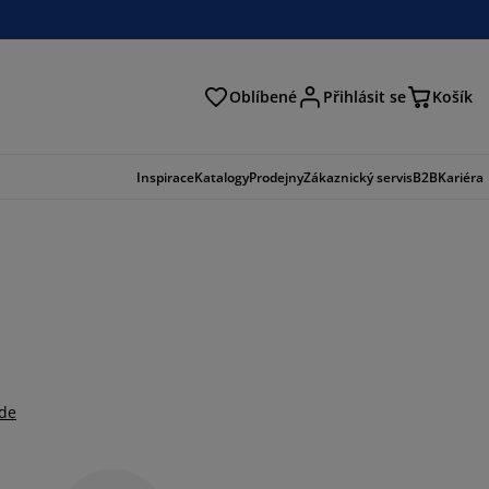
Oblíbené
Přihlásit se
Košík
at
Inspirace
Katalogy
Prodejny
Zákaznický servis
B2B
Kariéra
zde