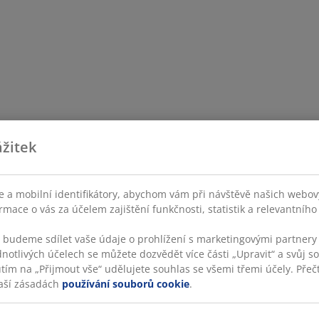
žitek
 a mobilní identifikátory, abychom vám při návštěvě našich webovýc
rmace o vás za účelem zajištění funkčnosti, statistik a relevantníh
s budeme sdílet vaše údaje o prohlížení s marketingovými partnery 
dnotlivých účelech se můžete dozvědět více části „Upravit“ a svůj s
utím na „Přijmout vše“ udělujete souhlas se všemi třemi účely. Přečt
aší zásadách
používání souborů cookie
.