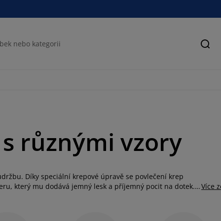
Hled
 s různými vzory
údržbu. Díky speciální krepové úpravě se povlečení krep
steru, který mu dodává jemný lesk a příjemný pocit na dotek.
Více 
í modrou až po energickou oranžovou či sofistikovanou
x200 cm pro dvoulůžko a 140x220 cm pro ty, kteří potřebují
ozkoumejte našeho