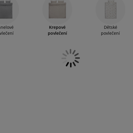
ové a praktické krepové povlečení!
anelové
Krepové
Dětské
vlečení
povlečení
povlečení