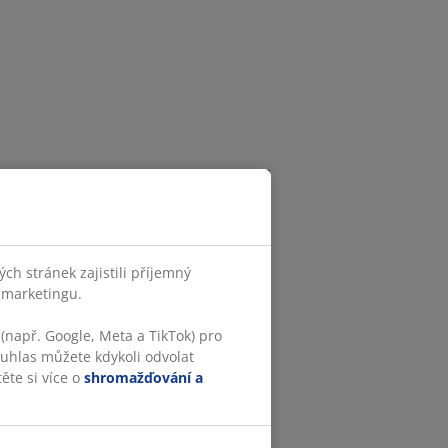
h stránek zajistili příjemný
o marketingu.
(např. Google, Meta a TikTok) pro
ouhlas můžete kdykoli odvolat
ěte si více o
shromažďování a