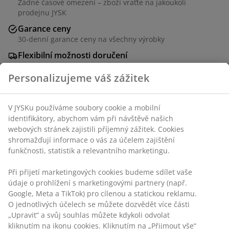
Žádné časové omezení – zboží vraťte na jakoukoli
prodejnu JYSK
Garance ceny
30-denní garance ceny na všechny výrobky
Flexibilní možnosti doručení
Rychlá a snadná doprava podle vašich představ
Skladová položka: 7389370
Specifikace
Hodnocení
(
3
)