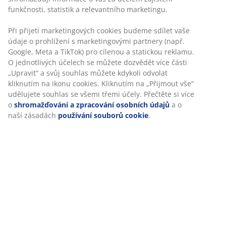
Specifikace
Hodnocení
(
27
)
O značce
Doprava
Personalizujeme váš zážitek
V JYSKu používáme soubory cookie a mobilní identifikátory, ab