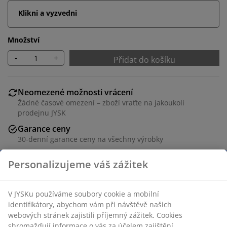
Klikni a vyzvedni
Množství
-
+
Přidat do košíku
Neomezené možnosti vrácení
Žádné časové omezení – zboží vraťte na jakoukoli
prodejnu JYSK
Garance ceny
30-denní garance ceny na všechny výrobky
Flexibilní možnosti doručení
Rychlá a snadná doprava podle vašich představ
Skladová položka: 1635063