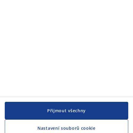
Zákaznický servis
JYSK
JYSK
CENTRÁLA
Sledovat JYSK
Jsme hrdým partnerem Českého paralympijského týmu