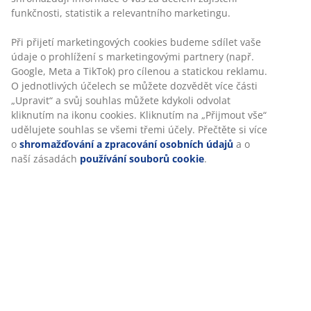
Specifikace
Hodnocení
(
27
)
O značce
Doprava