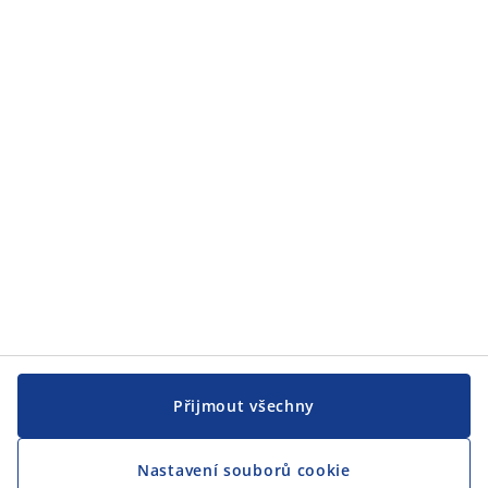
Zákaznický servis
JYSK
JYSK
CENTRÁLA
Sledovat JYSK
Jsme hrdým partnerem Českého paralympijského týmu