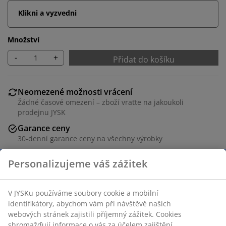
Klikni a vyzvedni
Množství
-
+
Přidat do košíku
Neomezené možnosti vrácení
Žádné časové omezení – zboží vraťte na jakoukoli
prodejnu JYSK
Garance ceny
30-denní garance ceny na všechny výrobky
Flexibilní možnosti doručení
Rychlá a snadná doprava podle vašich představ
Skladová položka: 1634363