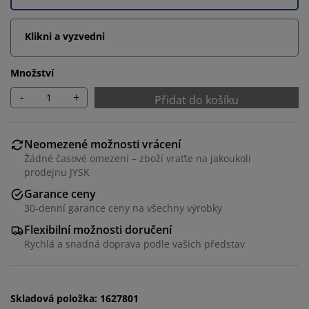
Klikni a vyzvedni
Množství
-
+
Přidat do košíku
Neomezené možnosti vrácení
Žádné časové omezení – zboží vraťte na jakoukoli
prodejnu JYSK
Garance ceny
30-denní garance ceny na všechny výrobky
Personalizujeme váš zážitek
Flexibilní možnosti doručení
Rychlá a snadná doprava podle vašich představ
V JYSKu používáme soubory cookie a mobilní
identifikátory, abychom vám při návštěvě našich
webových stránek zajistili příjemný zážitek. Cookies
shromažďují informace o vás za účelem zajištění
Skladová položka: 1627801