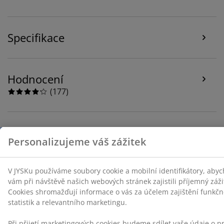
funkčnosti, statistik a relevantního marketingu.
Při přijetí marketingových cookies budeme sdílet vaše
údaje o prohlížení s marketingovými partnery (např.
Specifikace
Google, Meta a TikTok) pro cílenou a statickou reklamu.
O jednotlivých účelech se můžete dozvědět více části
„Upravit“ a svůj souhlas můžete kdykoli odvolat
kliknutím na ikonu cookies. Kliknutím na „Přijmout vše“
Hodnocení
udělujete souhlas se všemi třemi účely. Přečtěte si více
(
177
)
o
shromažďování a zpracování osobních údajů
a o
naší zásadách
používání souborů cookie
.
Doprava