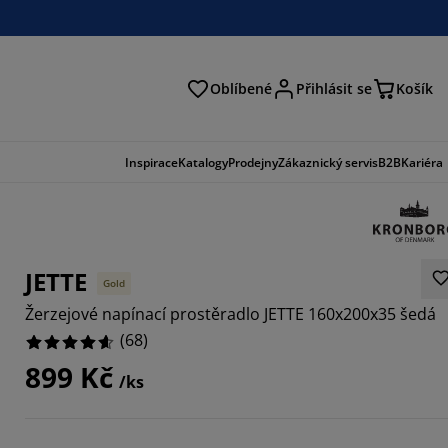
Oblíbené
Přihlásit se
Košík
at
Inspirace
Katalogy
Prodejny
Zákaznický servis
B2B
Kariéra
JETTE
Gold
Žerzejové napínací prostěradlo JETTE 160x200x35 šedá
(
68
)
899 Kč
/ks
8823%
1178%