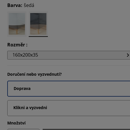
Barva
:
šedá
8235%
2353%
Rozměr
:
160x200x35
Doručení nebo vyzvednutí?
Doprava
Klikni a vyzvedni
Množství