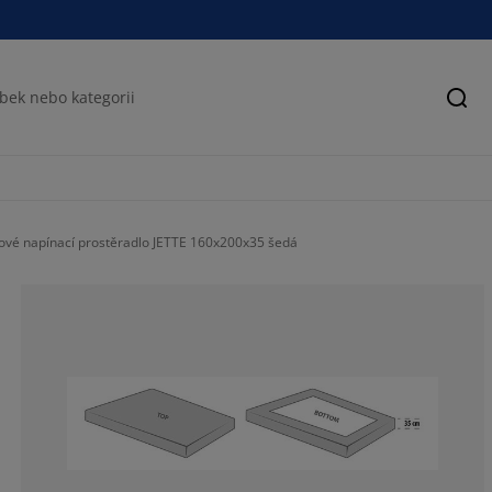
Hled
ové napínací prostěradlo JETTE 160x200x35 šedá
77.9411764705
14.70588235294