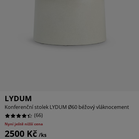
če o nábytek/doplňky
nkovní osvětlení
ostěradla
stelové rámy
větlení
4.545454545454546%
mping
tní skříně
xspring rámy s úložným prostorem
mácnost
4.545454545454546%
9.090909090909092%
bytek do ložnice
šty
tský pokoj
tské matrace
aní
tské postele
o mazlíčky
LYDUM
Konferenční stolek LYDUM Ø60 béžový vláknocement
(
66
)
Nyní ještě nižší cena
2500 Kč
/ks