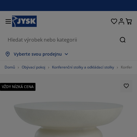
Postele a matrace
Úložné prostory
Obývací pokoj
Domácnost
Koupelna
Pracovna
Zahrada
Ložnice
Chodba
Jídelna
Okno
Hleda
brazit vše
brazit vše
brazit vše
brazit vše
brazit vše
brazit vše
brazit vše
brazit vše
brazit vše
brazit vše
brazit vše
Vyberte svou prodejnu
trace
užinové matrace
čníky
ncelářský nábytek
hovky
oly
tní skříně
bytek do chodby
clony a závěsy
hradní nábytek
korace
Domů
Obývací pokoj
Konferenční stolky a odkládací stolky
Konferen
stele
nové matrace
til
ožné prostory
esla a taburety
dle
ožný nábytek
 stěnu
lety
hradní polstry
til
VŽDY NÍZKÁ CENA
ť proti hmyzu
ožné boxy na polstry
ikrývky
xspring postele
upelnové doplňky
olky
ožné prostory
bytek do chodby
lá úložná řešení
ostírání
enní fólie
stínění zahrady a terasy
če o nábytek/doplňky
lštáře
chní matrace
aní
ožné prostory
lé úložné prostory
til
ěny
81.81818181818183%
íslušenství
plňky na zahradu
 stolky
če o nábytek/doplňky
žní prádlo
rániče matrací
chyně
0%