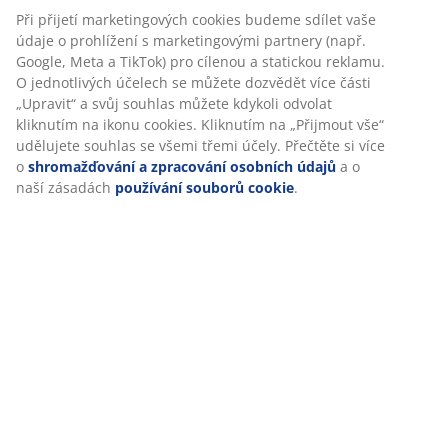
Specifikace
Hodnocení
(
66
)
Doprava
Personalizujeme váš zážitek