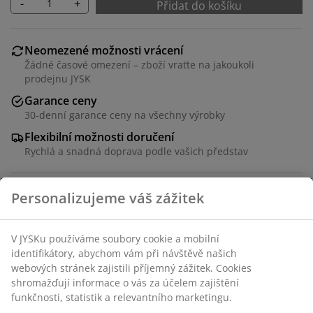
-
+
Přidat do košíku
Neomezené možnosti vrácení
Žádné časové omezení – zboží vraťte na jakoukoli
prodejnu JYSK
Garance ceny
30-denní garance ceny na všechny výrobky
Flexibilní možnosti doručení
Rychlá a snadná doprava podle vašich představ
Vláknocement a oxid hořečnatý. Ø60×V46 cm
Skladová položka: 3630037
Návod k sestavení