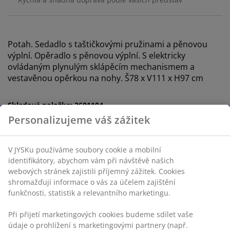
Potah. Sedadlo s taštičkovými pružinami a pěnovou
výplní. Opěradlo s pěnovou výplní. S elektricky
ovládaným plynulým sklápěcím mechanismem a
vestavěnou opěrkou na nohy. Š78 x V111 x H97 cm
Skladová položka: 3601104
Personalizujeme váš zážitek
Návod k sestavení
V JYSKu používáme soubory cookie a mobilní
identifikátory, abychom vám při návštěvě našich
Specifikace
webových stránek zajistili příjemný zážitek. Cookies
shromažďují informace o vás za účelem zajištění
funkčnosti, statistik a relevantního marketingu.
Hodnocení
Při přijetí marketingových cookies budeme sdílet vaše
(
351
)
údaje o prohlížení s marketingovými partnery (např.