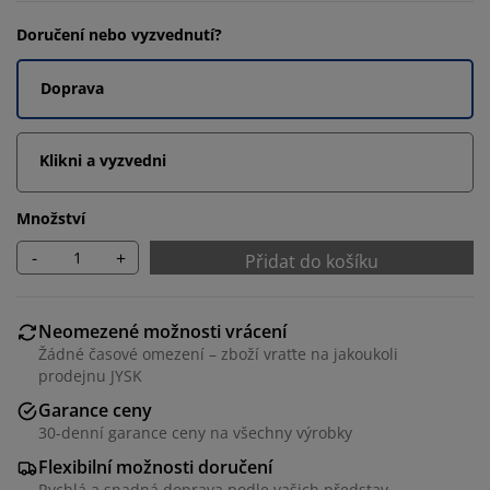
Doručení nebo vyzvednutí?
Doprava
Klikni a vyzvedni
Množství
-
+
Přidat do košíku
Neomezené možnosti vrácení
Žádné časové omezení – zboží vraťte na jakoukoli
prodejnu JYSK
Garance ceny
30-denní garance ceny na všechny výrobky
Flexibilní možnosti doručení
Rychlá a snadná doprava podle vašich představ