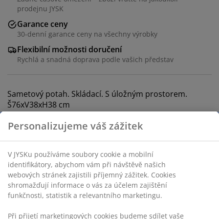
prodejnu JYSK
Garance ceny
30-denní garance ceny na všechny výrobky
Flexibilní možnosti doručení
Rychlá a snadná doprava podle vašich představ
Sametový potah. Skládací. S úložným prostorem.
Š76xV38xH38 cm
Skladová položka: 3650076
Návod k sestavení
Specifikace