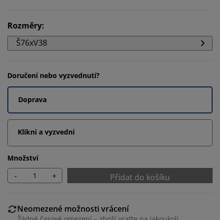
Rozměry
:
Š76xV38
Doručení nebo vyzvednutí?
Doprava
Klikni a vyzvedni
Množství
-
+
Přidat do košíku
Neomezené možnosti vrácení
Žádné časové omezení – zboží vraťte na jakoukoli