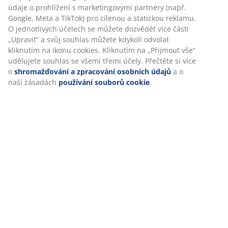
Hodnocení
(
214
)
Personalizujeme váš zážitek
Doprava
V JYSKu používáme soubory cookie a mobilní identifikátory, aby
vám při návštěvě našich webových stránek zajistili příjemný záži
Cookies shromažďují informace o vás za účelem zajištění funkčno
statistik a relevantního marketingu.
Při přijetí marketingových cookies budeme sdílet vaše údaje o
prohlížení s marketingovými partnery (např. Google, Meta a TikT
pro cílenou a statickou reklamu. O jednotlivých účelech se může
dozvědět více části „Upravit“ a svůj souhlas můžete kdykoli odvo
kliknutím na ikonu cookies. Kliknutím na „Přijmout vše“ udělujet
souhlas se všemi třemi účely. Přečtěte si více o
shromažďování 
zpracování osobních údajů
a o naší zásadách
používání soubo
cookie
.