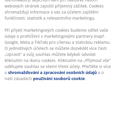
100% polyester (30 % recyklováno). S kanálkem a
páskou. 1 x Š140 x V175 cm
Skladová položka: 5080026
Specifikace
Hodnocení
(
194
)