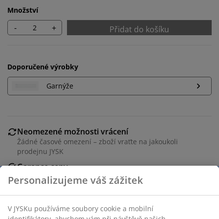
Množství
-
+
Přidat do košíku
Doporučené výrobky
Garnýže
Neomezené možnosti vrácení
Žádné časové omezení – zboží vraťte na jakoukoli
prodejnu JYSK
Garance ceny
30-denní garance ceny na všechny výrobky
Flexibilní možnosti doručení
Rychlá a snadná doprava podle vašich představ