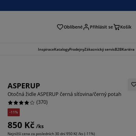
Oblíbené
Přihlásit se
Košík
at
Inspirace
Katalogy
Prodejny
Zákaznický servis
B2B
Kariéra
ASPERUP
Otočná židle ASPERUP černá síťovina/černý potah
(
370
)
-11%
1614%
850 Kč
/ks
838%
Nejnižší cena za posledních 30 dní
950 Kč /ks (-11%)