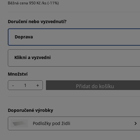
Běžná cena
950 Kč /ks (-11%)
973%
919%
Doručení nebo vyzvednutí?
1082%
Doprava
Klikni a vyzvedni
Množství
-
+
Přidat do košíku
Doporučené výrobky
Podložky pod židli