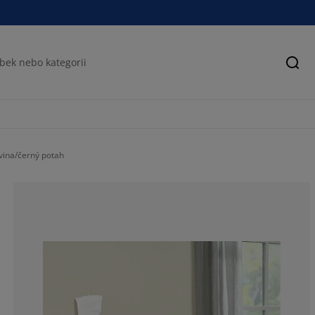
Hled
vina/černý potah
51.62162162162
18.37837837837