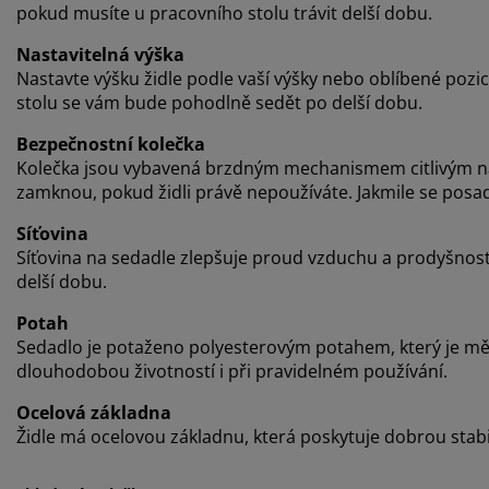
pokud musíte u pracovního stolu trávit delší dobu.
Nastavitelná výška
Nastavte výšku židle podle vaší výšky nebo oblíbené po
stolu se vám bude pohodlně sedět po delší dobu.
Bezpečnostní kolečka
Kolečka jsou vybavená brzdným mechanismem citlivým na
zamknou, pokud židli právě nepoužíváte. Jakmile se posad
Síťovina
Síťovina na sedadle zlepšuje proud vzduchu a prodyšnost
delší dobu.
Potah
Sedadlo je potaženo polyesterovým potahem, který je měkk
dlouhodobou životností i při pravidelném používání.
Ocelová základna
Židle má ocelovou základnu, která poskytuje dobrou stabil