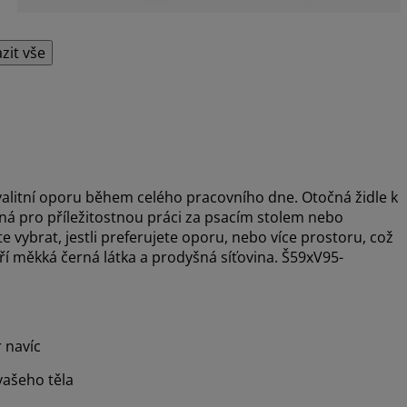
zit vše
valitní oporu během celého pracovního dne. Otočná židle k
dná pro příležitostnou práci za psacím stolem nebo
vybrat, jestli preferujete oporu, nebo více prostoru, což
ří měkká černá látka a prodyšná síťovina. Š59xV95-
 navíc
vašeho těla