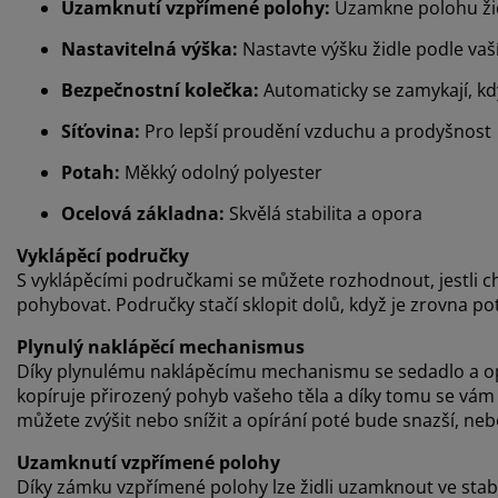
Uzamknutí vzpřímené polohy:
Uzamkne polohu židl
Nastavitelná výška:
Nastavte výšku židle podle vaší
Bezpečnostní kolečka:
Automaticky se zamykají, kd
Síťovina:
Pro lepší proudění vzduchu a prodyšnost
Potah:
Měkký odolný polyester
Ocelová základna:
Skvělá stabilita a opora
Vyklápěcí područky
S vyklápěcími područkami se můžete rozhodnout, jestli c
pohybovat. Područky stačí sklopit dolů, když je zrovna p
Plynulý naklápěcí mechanismus
Díky plynulému naklápěcímu mechanismu se sedadlo a opě
kopíruje přirozený pohyb vašeho těla a díky tomu se vám
můžete zvýšit nebo snížit a opírání poté bude snazší, ne
Uzamknutí vzpřímené polohy
Díky zámku vzpřímené polohy lze židli uzamknout ve stab