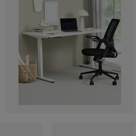
9.72972972972
9.18918918918
11.08108108108