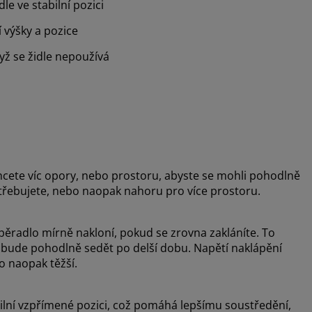
e ve stabilní pozici
 výšky a pozice
yž se židle nepoužívá
hcete víc opory, nebo prostoru, abyste se mohli pohodlně
otřebujete, nebo naopak nahoru pro více prostoru.
radlo mírně nakloní, pokud se zrovna zakláníte. To
 bude pohodlně sedět po delší dobu. Napětí naklápění
bo naopak těžší.
ilní vzpřímené pozici, což pomáhá lepšímu soustředění,