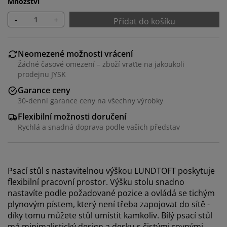
Množství
-
+
Přidat do košíku
Neomezené možnosti vrácení
Žádné časové omezení – zboží vraťte na jakoukoli
prodejnu JYSK
Garance ceny
30-denní garance ceny na všechny výrobky
Flexibilní možnosti doručení
Rychlá a snadná doprava podle vašich představ
Psací stůl s nastavitelnou výškou LUNDTOFT poskytuje
flexibilní pracovní prostor. Výšku stolu snadno
nastavíte podle požadované pozice a ovládá se tichým
plynovým pístem, který není třeba zapojovat do sítě -
díky tomu můžete stůl umístit kamkoliv. Bílý psací stůl
má minimalistický design a desku s čistými rovnými