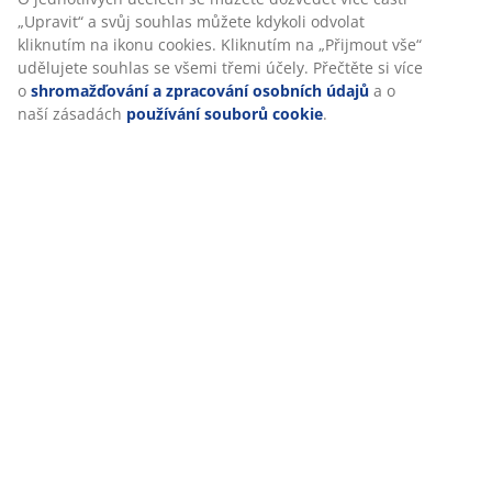
zvednout nebo snížit bez nutnosti zapojení do sítě.
Výšku stolu můžete nastavit do požadované pozice
pomocí rukojeti. Je tichý a flexibilní, protože nemusíte
být v blízkosti zásuvky.
Výškově nastavitelný
Funkce nastavení výšky vám usnadní změnu polohy při
práci - můžete si libovolně sedat nebo stoupat.
Podporuje dynamičtější pracovní den s možností měnit
polohu. Nastavte stůl přesně podle své výšky, zlepšete
držení těla a snižte napětí.
Bezdrátový
Výšku stolu lze nastavit bez elektřiny, proto nemá
žádné kabely a nemusíte být u zásuvky. Díky tomu
nabízí větší flexibilitu, co se týče umístění.
Dekorační dýha a ocel
Stůl disponuje pevným ocelovým rámem a deskou z
odolné dekorační dýhy. Všechny povrchy jsou bílé pro
jednobarevný vzhled, který zapadne do většiny