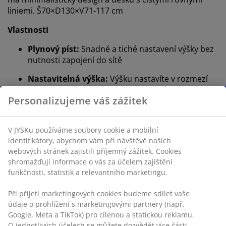
liniemi. Š70×D130×V71-117 cm
Vlastnosti
Plynový píst:
Snadné a tiché nastavení výšky bez
nutnosti zapojení do sítě
Nastavitelná výška:
Výšku nastavíte v rozmezí
64 - 108 cm
Bezdrátový:
Flexibilní umístění
Dekorační dýha a ocel:
Pevné a odolné materiály
FSC® směs:
Tento produkt je vyrobený ze směsi
materiálů pocházejících z lesů nebo dřeva s
certifikací FSC a recyklovaných materiálů
Plynový píst
Výšku stolu lze nastavit pomocí plynového pístu, který
funguje podobně jako nastavení výšky u kancelářské
židle. Tímto způsobem můžete desku stolu libovolně