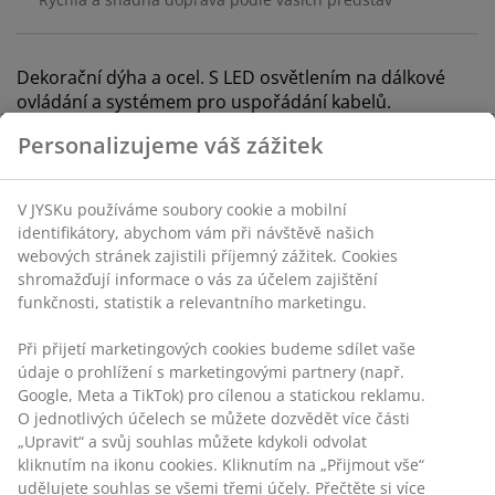
Dekorační dýha a ocel. S LED osvětlením na dálkové
ovládání a systémem pro uspořádání kabelů.
Š65xD135xV76 cm
Skladová položka: 3670093
Návod k sestavení
Specifikace
Hodnocení
(
10
)