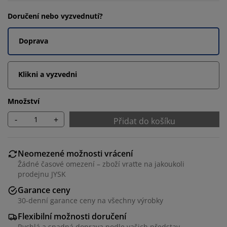
Doručení nebo vyzvednutí?
Doprava
Klikni a vyzvedni
Množství
-
+
Přidat do košíku
Neomezené možnosti vrácení
Žádné časové omezení – zboží vraťte na jakoukoli
prodejnu JYSK
Garance ceny
30-denní garance ceny na všechny výrobky
Flexibilní možnosti doručení
Rychlá a snadná doprava podle vašich představ