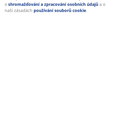
Doprava
Personalizujeme váš zážitek
V JYSKu používáme soubory cookie a mobilní identifikátory, aby
návštěvě našich webových stránek zajistili příjemný zážitek. Co
informace o vás za účelem zajištění funkčnosti, statistik a relev
marketingu.
Při přijetí marketingových cookies budeme sdílet vaše údaje o pr