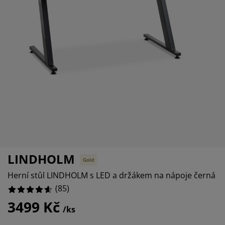
éče o nábytek/doplňky
enkovní osvětlení
rostěradla
ostelové rámy
světlení
%
emping
tní skříně
oxspring rámy s úložným prostorem
omácnost
%
%
ábytek do ložnice
ošty
ětský pokoj
ětské matrace
raní
ětské postele
ro mazlíčky
LINDHOLM
Gold
Herní stůl LINDHOLM s LED a držákem na nápoje černá
(
85
)
3499 Kč
/ks