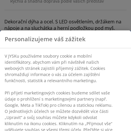
Rychlá a snadná doprava podle vašich představ
Dekorační dýha a ocel. S LED osvětlením, držákem na
nápoje a na sluchátka a herní podložkou pod myš.
Š60xD110xV78 cm
Personalizujeme váš zážitek
Skladová položka: 3690176
V JYSKu používáme soubory cookie a mobilní
Návod k sestavení
identifikátory, abychom vám při návštěvě našich
webových stránek zajistili příjemný zážitek. Cookies
shromažďují informace o vás za účelem zajištění
funkčnosti, statistik a relevantního marketingu.
Specifikace
Při přijetí marketingových cookies budeme sdílet vaše
údaje o prohlížení s marketingovými partnery (např.
Google, Meta a TikTok) pro cílenou a statickou reklamu.
Hodnocení
O jednotlivých účelech se můžete dozvědět více části
„Upravit“ a svůj souhlas můžete kdykoli odvolat
(
85
)
kliknutím na ikonu cookies. Kliknutím na „Přijmout vše“
udělujete souhlas se všemi třemi účely. Přečtěte si více