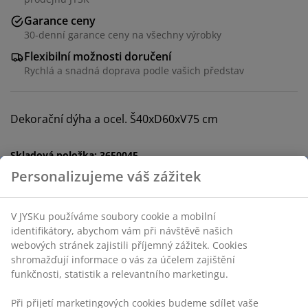
Garance ceny
30-denní garance ceny na všechny výrobky
Flexibilní možnosti doručení
Rychlá a snadná doprava podle vašich představ
Dekorační dýha a ocel. Š40xD60xV75 cm
Skladová položka: 3650045
Personalizujeme váš zážitek
Návod k sestavení
V JYSKu používáme soubory cookie a mobilní
identifikátory, abychom vám při návštěvě našich
Specifikace
webových stránek zajistili příjemný zážitek. Cookies
shromažďují informace o vás za účelem zajištění
funkčnosti, statistik a relevantního marketingu.
Hodnocení
Při přijetí marketingových cookies budeme sdílet vaše