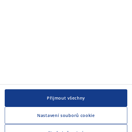
JYSK
JYSK
CENTRÁLA
Sledovat JYSK
Jsme hrdým partnerem Českého paralympijského týmu