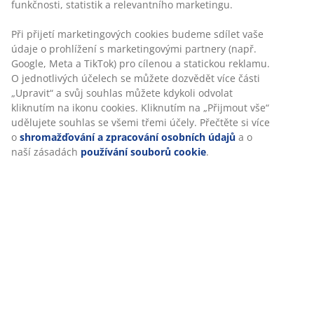
Návod k sestavení
Specifikace
Hodnocení
(
46
)
Doprava
Personalizujeme váš zážitek
V JYSKu používáme soubory cookie a mobilní identifikátory, ab
při návštěvě našich webových stránek zajistili příjemný zážitek. 