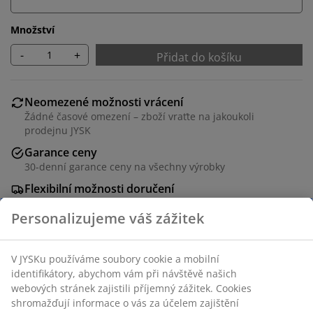
Množství
-
+
Přidat do košíku
Neomezené možnosti vrácení
Žádné časové omezení – zboží vraťte na jakoukoli
prodejnu JYSK
Garance ceny
30-denní garance ceny na všechny výrobky
Flexibilní možnosti doručení
Rychlá a snadná doprava podle vašich představ
Dekorační dýha. Š48xD120xV76 cm
Skladová položka: 3650015