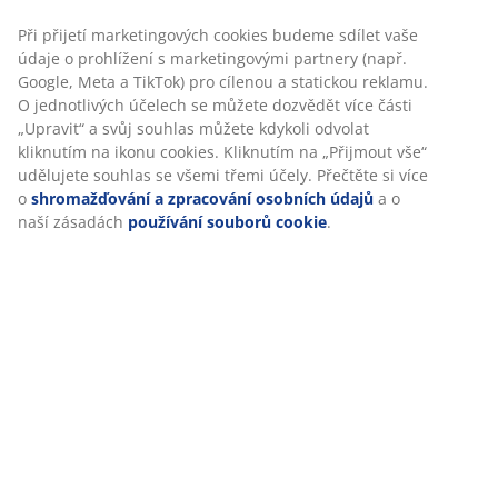
Při přijetí marketingových cookies budeme sdílet vaše
Specifikace
údaje o prohlížení s marketingovými partnery (např.
Google, Meta a TikTok) pro cílenou a statickou reklamu.
O jednotlivých účelech se můžete dozvědět více části
„Upravit“ a svůj souhlas můžete kdykoli odvolat
Hodnocení
kliknutím na ikonu cookies. Kliknutím na „Přijmout vše“
(
142
)
udělujete souhlas se všemi třemi účely. Přečtěte si více
o
shromažďování a zpracování osobních údajů
a o
naší zásadách
používání souborů cookie
.
Doprava