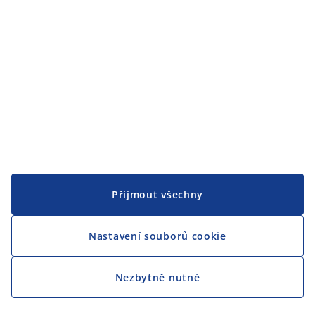
CENTRÁLA
Sledovat JYSK
Přijmout všechny
Nastavení souborů cookie
Jsme hrdým partnerem Českého paralympijského týmu
Nezbytně nutné