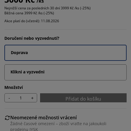
/ks
Nejnižší cena za posledních 30 dní
3999 Kč /ks (-25%)
Běžná cena
3999 Kč /ks (-25%)
Akce platí do (včetně): 11.08.2026
Doručení nebo vyzvednutí?
Doprava
Klikni a vyzvedni
Množství
-
+
Přidat do košíku
Neomezené možnosti vrácení
Žádné časové omezení – zboží vraťte na jakoukoli
prodejnu JYSK