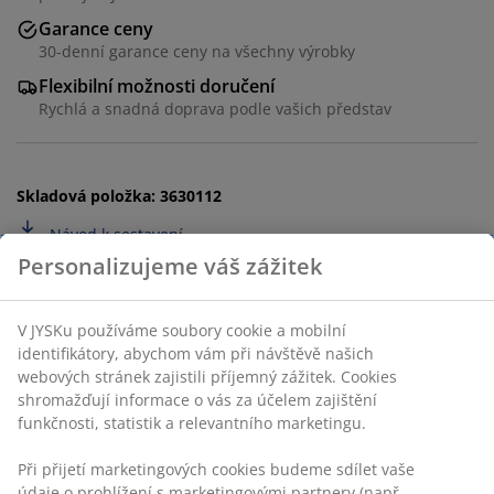
Garance ceny
30-denní garance ceny na všechny výrobky
Flexibilní možnosti doručení
Rychlá a snadná doprava podle vašich představ
Skladová položka: 3630112
Návod k sestavení
Specifikace
Hodnocení
(
14
)