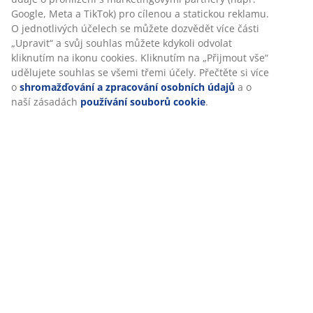
Doprava
Personalizujeme váš zážitek
V JYSKu používáme soubory cookie a mobilní identifikátory, aby
vám při návštěvě našich webových stránek zajistili příjemný záži
Cookies shromažďují informace o vás za účelem zajištění funkčno
statistik a relevantního marketingu.
Při přijetí marketingových cookies budeme sdílet vaše údaje o
prohlížení s marketingovými partnery (např. Google, Meta a TikT
pro cílenou a statickou reklamu. O jednotlivých účelech se může
dozvědět více části „Upravit“ a svůj souhlas můžete kdykoli odvo
kliknutím na ikonu cookies. Kliknutím na „Přijmout vše“ udělujet
souhlas se všemi třemi účely. Přečtěte si více o
shromažďování 
zpracování osobních údajů
a o naší zásadách
používání soubo