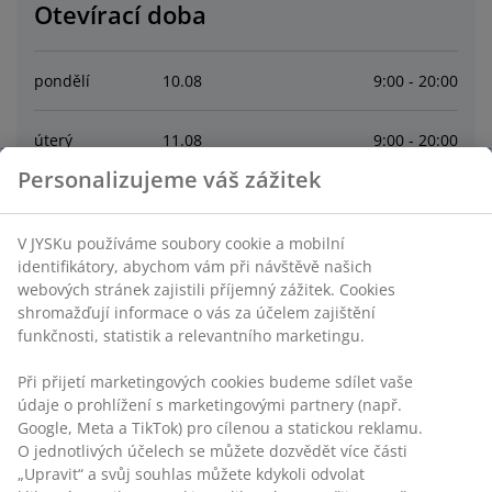
Otevírací doba
pondělí
10
.
08
9:00 - 20:00
úterý
11
.
08
9:00 - 20:00
Personalizujeme váš zážitek
středa
12
.
08
9:00 - 20:00
V JYSKu používáme soubory cookie a mobilní
čtvrtek
13
.
08
9:00 - 20:00
identifikátory, abychom vám při návštěvě našich
webových stránek zajistili příjemný zážitek. Cookies
shromažďují informace o vás za účelem zajištění
pátek
14
.
08
9:00 - 20:00
funkčnosti, statistik a relevantního marketingu.
sobota
15
.
08
9:00 - 20:00
Při přijetí marketingových cookies budeme sdílet vaše
údaje o prohlížení s marketingovými partnery (např.
Google, Meta a TikTok) pro cílenou a statickou reklamu.
neděle
16
.
08
9:00 - 20:00
O jednotlivých účelech se můžete dozvědět více části
„Upravit“ a svůj souhlas můžete kdykoli odvolat