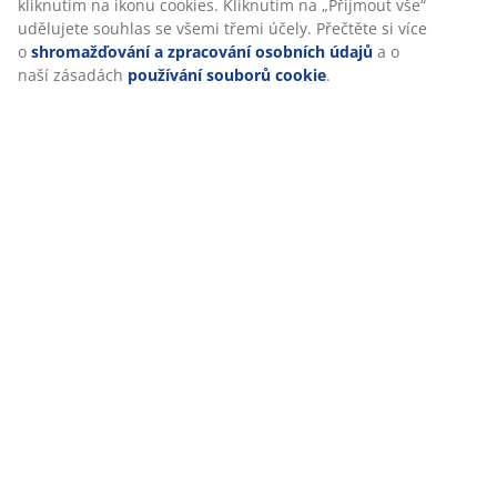
kliknutím na ikonu cookies. Kliknutím na „Přijmout vše“
Contact
udělujete souhlas se všemi třemi účely. Přečtěte si více
o
shromažďování a zpracování osobních údajů
a o
Kontaktujte zákaznické centrum
naší zásadách
používání souborů cookie
.
46 LET SKVĚLÝCH NABÍDEK
Více než 3500 prodejen ve 49 zemích po celém světě.
SKANDINÁVSKÉ KOŘENY
Působíme celosvětově, ale pocházíme ze Skandinávie.
Založeno roku 1979.