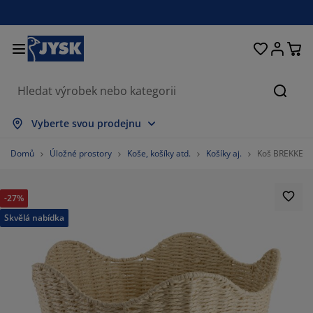
Postele a matrace
Úložné prostory
Obývací pokoj
Domácnost
Koupelna
Pracovna
Zahrada
Ložnice
Chodba
Jídelna
Okno
Hleda
obrazit vše
obrazit vše
obrazit vše
obrazit vše
obrazit vše
obrazit vše
obrazit vše
obrazit vše
obrazit vše
obrazit vše
obrazit vše
Vyberte svou prodejnu
atrace
ružinové matrace
učníky
ancelářský nábytek
ohovky
toly
tní skříně
ábytek do chodby
áclony a závěsy
ahradní nábytek
ekorace
Domů
Úložné prostory
Koše, košíky atd.
Košíky aj.
Koš BREKKE Ø
ostele
ěnové matrace
xtil
ložné prostory
řesla a taburety
dle
ložný nábytek
a stěnu
olety
ahradní polstry
xtil
-27%
íť proti hmyzu
ložné boxy na polstry
řikrývky
oxspring postele
oupelnové doplňky
tolky
ložné prostory
ábytek do chodby
alá úložná řešení
rostírání
Skvělá nabídka
kenní fólie
astínění zahrady a terasy
éče o nábytek/doplňky
olštáře
rchní matrace
raní
ložné prostory
alé úložné prostory
xtil
těny
íslušenství
oplňky na zahradu
V stolky
éče o nábytek/doplňky
ožní prádlo
hrániče matrací
uchyně