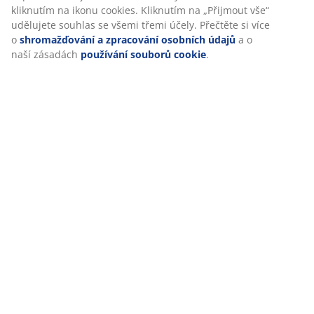
kliknutím na ikonu cookies. Kliknutím na „Přijmout vše“
Hodnocení
udělujete souhlas se všemi třemi účely. Přečtěte si více
(
0
)
o
shromažďování a zpracování osobních údajů
a o
naší zásadách
používání souborů cookie
.
Doprava