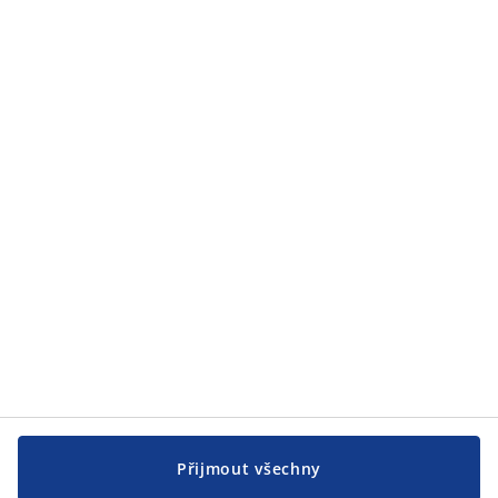
Zákaznický servis
Zákaznický servis
JYSK
JYSK
CENTRÁLA
Sledovat JYSK
Přijmout všechny