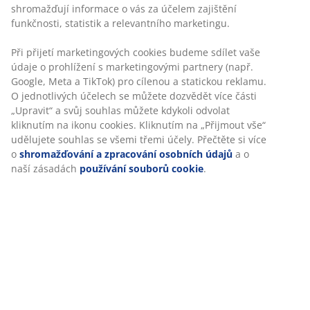
shromažďují informace o vás za účelem zajištění
funkčnosti, statistik a relevantního marketingu.
Skladová položka: 4912630
Při přijetí marketingových cookies budeme sdílet vaše
údaje o prohlížení s marketingovými partnery (např.
Google, Meta a TikTok) pro cílenou a statickou reklamu.
Specifikace
O jednotlivých účelech se můžete dozvědět více části
„Upravit“ a svůj souhlas můžete kdykoli odvolat
kliknutím na ikonu cookies. Kliknutím na „Přijmout vše“
udělujete souhlas se všemi třemi účely. Přečtěte si více
Hodnocení
o
shromažďování a zpracování osobních údajů
a o
naší zásadách
používání souborů cookie
.
(
1
)
Doprava