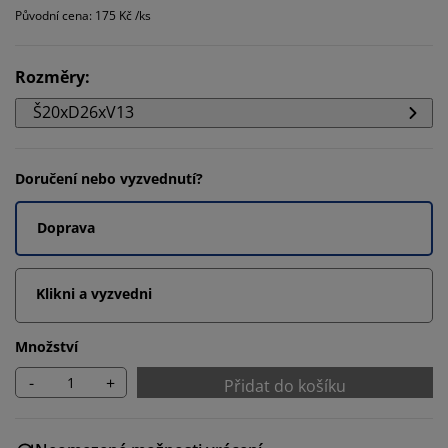
Původní cena: 175 Kč /ks
Rozměry
:
Š20xD26xV13
Doručení nebo vyzvednutí?
Doprava
Klikni a vyzvedni
Množství
-
+
Přidat do košíku