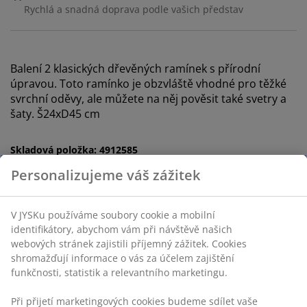
Rychlá a snadná doprava podle vašich představ
Balení 2 klasických dřevěných ramínek s přírodní
úpravou. Toto ramínko je obzvláště vhodné pro těžké
svrchní oděvy, ale můžete na něj pověsit také svetry a
šaty. Š24xD45 cm
Skladová položka: 4912585
Personalizujeme váš zážitek
Specifikace
V JYSKu používáme soubory cookie a mobilní
identifikátory, abychom vám při návštěvě našich
webových stránek zajistili příjemný zážitek. Cookies
shromažďují informace o vás za účelem zajištění
Hodnocení
funkčnosti, statistik a relevantního marketingu.
(
1
)
Při přijetí marketingových cookies budeme sdílet vaše