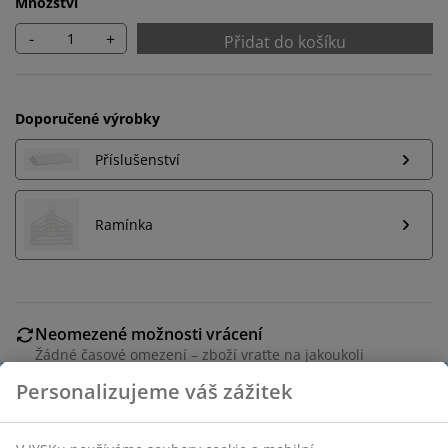
Množství
-
+
Přidat do košíku
Doporučené výrobky
Příslušenství
Ramínka
Neomezené možnosti vrácení
Žádné časové omezení – zboží vraťte na jakoukoli
prodejnu JYSK
Garance ceny
30-denní garance ceny na všechny výrobky