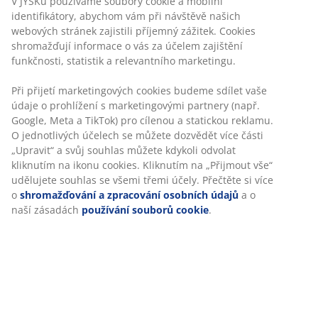
Flexibilní možnosti doručení
Rychlá a snadná doprava podle vašich představ
Dekorační dýha. Posuvné dveře. Vnitřek skříně: 2 police
a 2 tyče na ramínka. Š150xV200xH64 cm
Skladová položka: 3690491
Návod k sestavení
Specifikace
Hodnocení
(
11
)