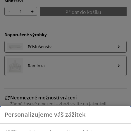
Množství
-
+
Přidat do košíku
Doporučené výrobky
Příslušenství
Ramínka
Neomezené možnosti vrácení
Žádné časové omezení – zboží vraťte na jakoukoli
prodejnu JYSK
Garance ceny
30-denní garance ceny na všechny výrobky