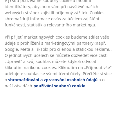
Flexibilní možnosti doručení
Rychlá a snadná doprava podle vašich představ
Dekorační dýha. Posuvné dveře. Vnitřek skříně: 2 police
a 2 tyče na ramínka. Š150xV200xH64 cm
Skladová položka: 3690493
Návod k sestavení
Specifikace
Hodnocení
(
11
)