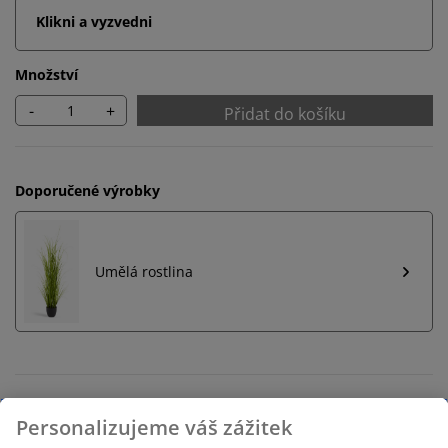
Klikni a vyzvedni
Množství
-
+
Přidat do košíku
Doporučené výrobky
Umělá rostlina
Neomezené možnosti vrácení
Žádné časové omezení – zboží vraťte na jakoukoli
prodejnu JYSK