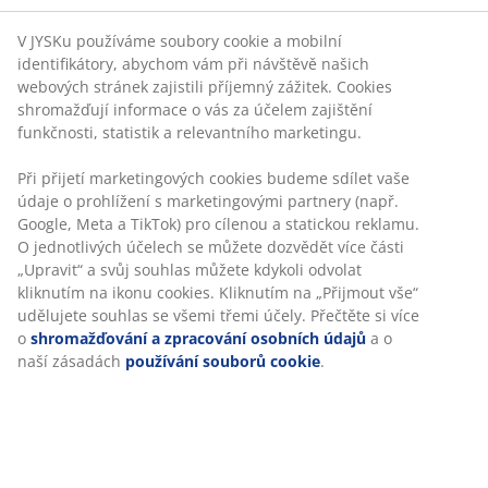
Garance ceny
30-denní garance ceny na všechny výrobky
Flexibilní možnosti doručení
Rychlá a snadná doprava podle vašich představ
Černý proutěný květináč z umělého ratanu a práškově
lakované oceli. Tento lehký, mrazuvzdorný květináč je
ideální pro vystavení všech druhů rostlin ve venkovních
prostorách. Lze snadno vytvořit drenážní otvor pro
snadné odtékání přebytečné vody. Š31×D31×V50 cm
Skladová položka: 6401241
Návod k sestavení